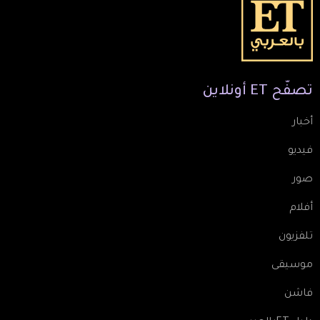
تصفّح
ET
أونلاين
أخبار
فيديو
صور
أفلام
تلفزيون
موسيقى
فاشن