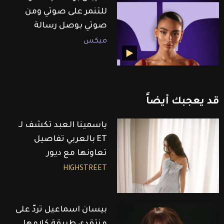
للتنمر على صوتي ومن
صوتي بوصل رسالة
ميكس
قد
يعجبك
أيضاً
ياسمينا العبد تكشف لـ
ET بالعربي تفاصيل
تعاونها مع ديور
HIGHSTREET
بيسان اسماعيل تردّ على
منتقدي طريقة كلامها