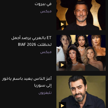
في بيروت
ميكس
ET بالعربي يرصد أجمل
لحظلت BIAF 2026
ميكس
أعز الناس يعيد باسم ياخور
إلى سوريا
تليفزيون