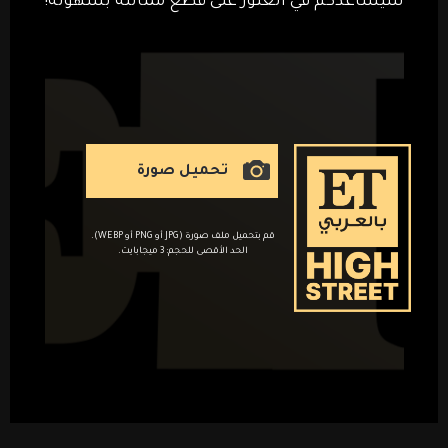
سيساعدكم في العثور على قطع مماثلة بسهولة!
تحميل صورة
قم بتحميل ملف صورة (JPG أو PNG أو WEBP).
الحد الأقصى للحجم: 3 ميجابايت.