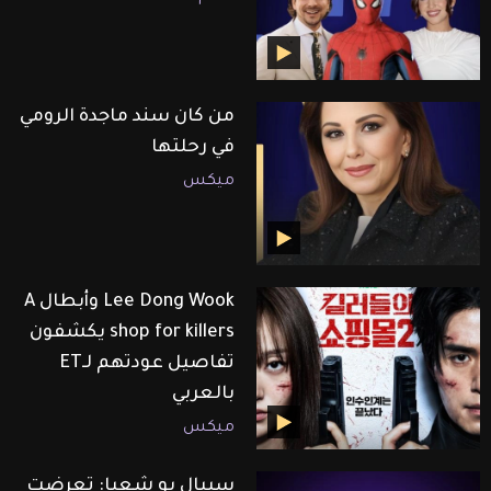
من كان سند ماجدة الرومي
في رحلتها
ميكس
Lee Dong Wook وأبطال A
shop for killers يكشفون
تفاصيل عودتهم لـET
بالعربي
ميكس
سيبال بو شعيا: تعرضت