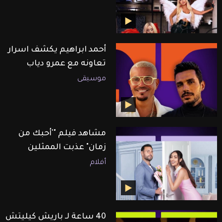
أحمد ابراهيم يكشف اسرار
تعاونه مع عمرو دياب
موسيقى
مشاهد فيلم "'أحبك من
زمان" عذبت الممثلين
أفلام
40 ساعة لـ باريش كيليتش