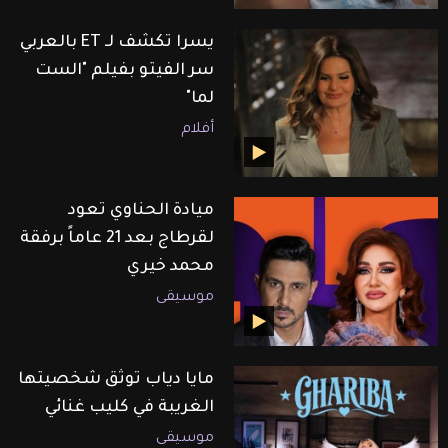
يسرا تكشف لـ ET بالعربي
سر الفيتو بفيلم "الست
لما"
أفلام
ميادة الحناوي تعود
لقرطاج بعد 21 عاماً برفقة
محمد خيري
موسيقى
مايا دياب توثق شخصيتها
الغريبة في كليب غنائي
موسيقى