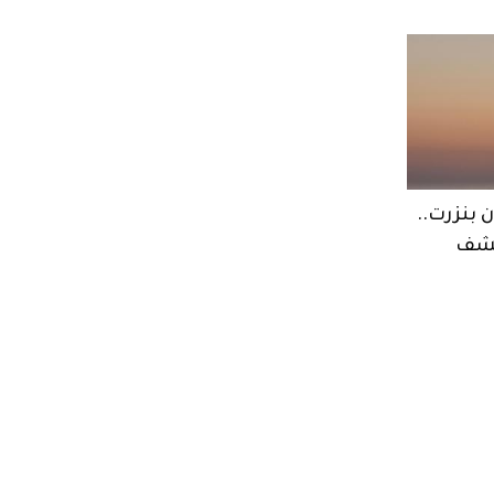
 بنزرت..
كشف