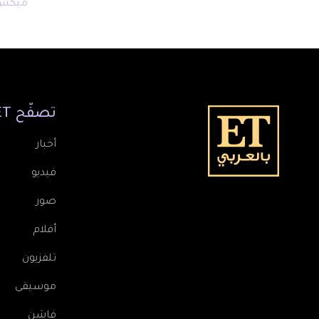
ميكس
تصفّح
ET
أخبار
فيديو
صور
أفلام
تلفزيون
موسيقى
فاشن