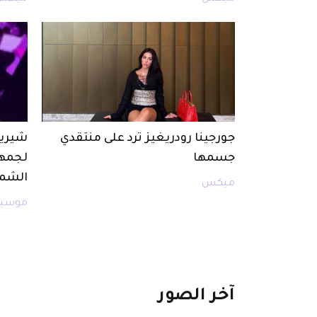
جورجينا رودريغيز ترد على منتقدي
شيرين
جسمها
لجمهو
الشما
ميكس
موسيق
آخر
الصور