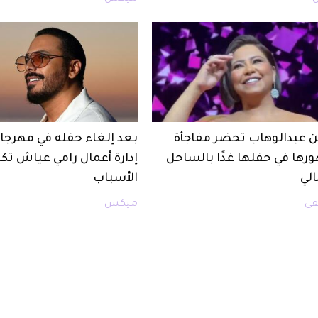
 عبدالوهاب تحضر مفاجأة
بعد إلغاء حفله في مهرجان
رها في حفلها غدًا بالساحل
إدارة أعمال رامي عياش ت
لي
الأسباب
ى
ميكس