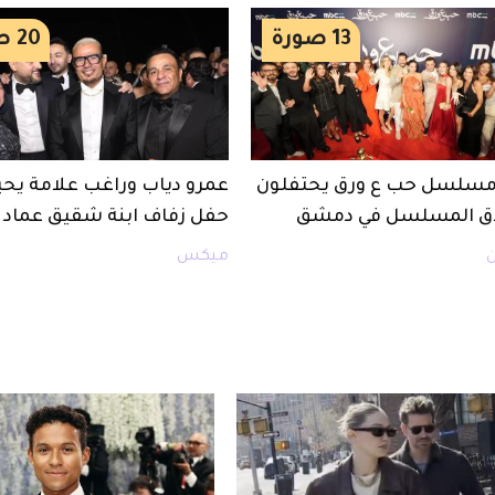
13
صورة
20
ص
مسلسل حب ع ورق يحتفلون
عمرو دياب وراغب علامة يحي
اق المسلسل في دمشق
حفل زفاف ابنة شقيق عماد ز
ن
ميكس