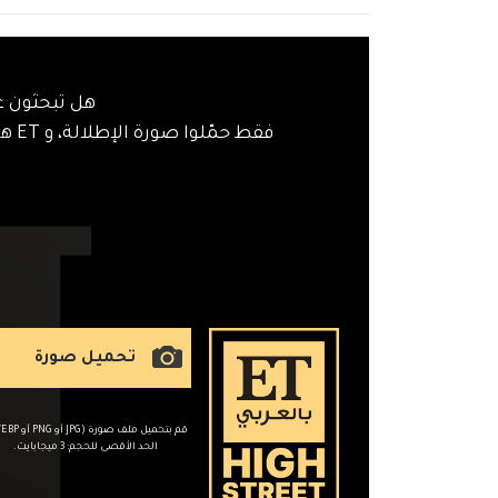
هل تبحثون ع
فقط حمّلوا صورة الإطلالة، و ET هاي ستريت سيساعدكم في العثور على قطع مماثلة بسهولة!
تحميل صورة
الحد الأقصى للحجم: 3 ميجابايت.