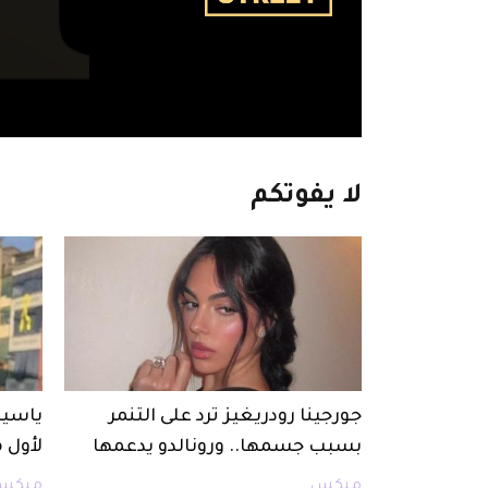
لا
يفوتكم
جورجينا رودريغيز ترد على التنمر
ياسين
بسبب جسمها.. ورونالدو يدعمها
لأول 
ميكس
ميكس