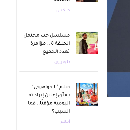
شقيقه
ميكس
مسلسل حب محتمل
الحلقة 8 .. مؤامرة
تهدد الجميع
تليفزيون
فيلم "الجواهرجي"
يعلّق إعلان إيراداته
اليومية مؤقتًا.. فما
السبب؟
أفلام