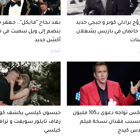
ّج برادلي كوبر و جيجي حديد
بعد نجاح "مايكل".. جعفر
. خاتمان في باريس يشعلان
ينضم إلى ويل سميث في ف
نات
أكشن جديد
أفلام
نتفليكس تواجه دعوى بـ105 مليون
جيسون كيلسي يكشف كو
 بسبب فقدان نسخة فيلم
زفاف تايلور سويفت و ترا
اس كيدج
كيلسي