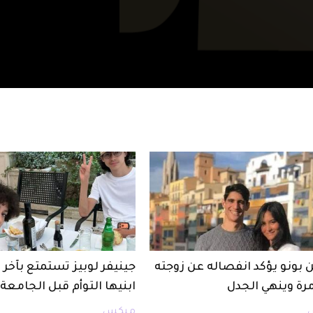
 بونو يؤكد انفصاله عن زوجته
جينيفر لوبيز تستمتع بآخ
مرة وينهي الجدل
ابنيها التوأم قبل الجامعة
ميكس