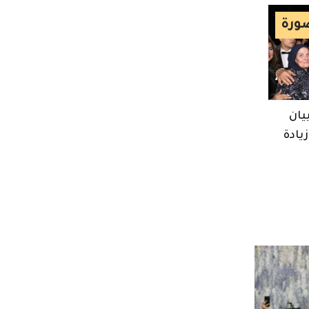
ورة
يان
يادة