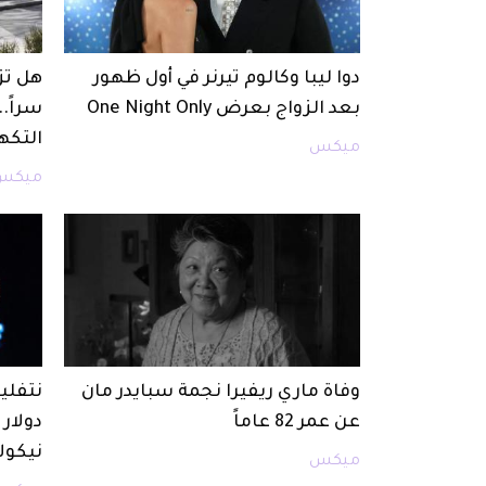
دوا ليبا وكالوم تيرنر في أول ظهور
هل تزو
بعد الزواج بعرض One Night Only
سراً.
التكه
ميكس
ميكس
وفاة ماري ريفيرا نجمة سبايدر مان
عن عمر 82 عاماً
دولار
نيكول
ميكس