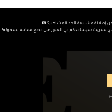
ن إطلالة مشابهة لأحد المشاهير؟ 📸
قم بتحميل ملف صورة (JPG أو PNG أو WEBP).