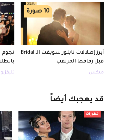
10
صورة
أبرز إطلالات تايلور سويفت الـ Bridal
نجوم 
قبل زفافها المرتقب
بانطل
ميكس
تليفزيو
قد
يعجبك
أيضاً
تطورات