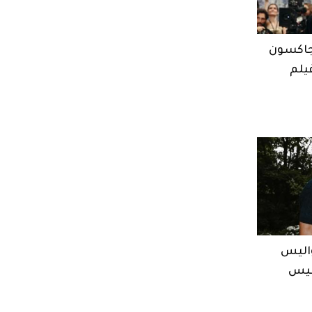
 جاكسون
يلم
اليس
فيس