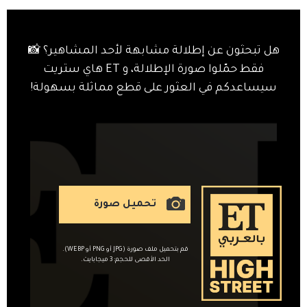
هل تبحثون عن إطلالة مشابهة لأحد المشاهير؟ 📸
فقط حمّلوا صورة الإطلالة، و ET هاي ستريت
سيساعدكم في العثور على قطع مماثلة بسهولة!
تحميل صورة
قم بتحميل ملف صورة (JPG أو PNG أو WEBP).
الحد الأقصى للحجم: 3 ميجابايت.