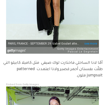
أمّا لانا الساحلي فاختارت لوك صيفي  مثل كاميلا كابيلو التي 
طلّت بفستان أحمر قصير ولانا اعتمدت patterned 
jumpsuit ملون.  
Embed from Getty Images