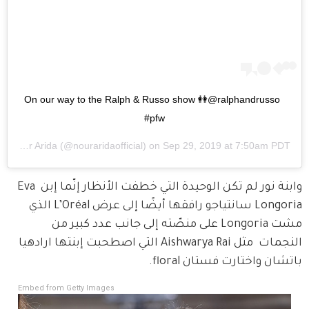
On our way to the Ralph & Russo show 👭@ralphandrusso 
#pfw
 by
Nour Arida
(@nouraridaofficial) on
Sep 29, 2019 at 7:50am PDT
وابنة نور لم تكن الوحيدة التي خطفت الأنظار إنّما إبن Eva 
Longoria سانتياجو رافقها أيضًا إلى عرض L’Oréal الذي 
مشت Longoria على منصّته إلى جانب عدد كبير من 
النجمات  مثل Aishwarya Rai التي اصطحبت إبنتها ارادهيا 
باتشان واختارت فستان floral.
Embed from Getty Images