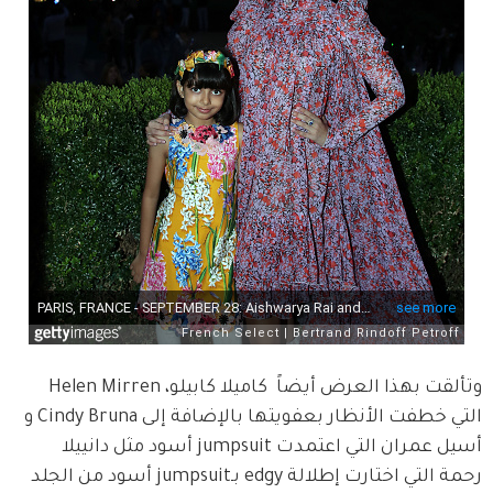
وتألقت بهذا العرض أيضاً  كاميلا كابيلو، Helen Mirren 
التي خطفت الأنظار بعفويتها بالإضافة إلى Cindy Bruna و 
أسيل عمران التي اعتمدت jumpsuit أسود مثل دانييلا 
رحمة التي اختارت إطلالة edgy بـjumpsuit أسود من الجلد 