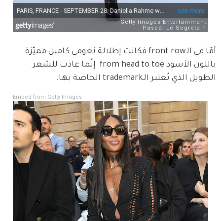
أمّا في الـfront row فكانت إطلالة نعومي كامبل مميّزة 
باللون الأسود from head to toe  إنّما عادت للشعر 
الطويل الذي يُعتبر الـtrademark الخاصة بها. 
Embed from Getty Images