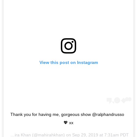
View this post on Instagram
Thank you for having me, gorgeous show @ralphandrusso 
xx 💖
 by
Mahira Khan
(@mahirahkhan) on
Sep 29, 2019 at 7:31am PDT