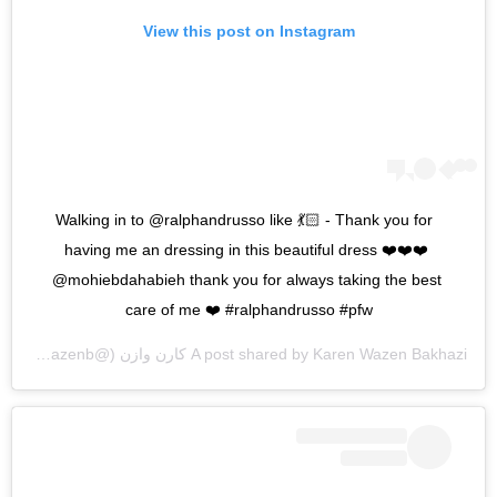
View this post on Instagram
Walking in to @ralphandrusso like 💃🏻 - Thank you for 
having me an dressing in this beautiful dress ❤️❤️❤️ 
@mohiebdahabieh thank you for always taking the best 
care of me ❤️ #ralphandrusso #pfw
Karen Wazen Bakhazi كارن وازن
A post shared by
(@karenwazenb) on