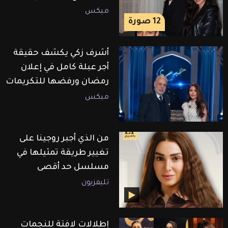
ميكس
12
صورة
أشرف زكي يكشف حقيقة
أجر عبلة كامل في إعلان
رمضان ورفضها للتكريمات
ميكس
من الذي أجبر روجينا على
تغيير طريقة تمثيلها في
مسلسل حد أقصى
تليفزيون
إطلالات لافتة للنجمات