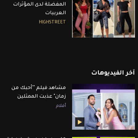
المفضلة لدى المؤثرات
العربيات
HIGHSTREET
آخر
الفيديوهات
مشاهد فيلم "'أحبك من
زمان" عذبت الممثلين
أفلام