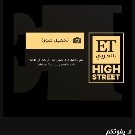
تحميل صورة
قم بتحميل ملف صورة (JPG أو PNG أو WEBP).
الحد الأقصى للحجم: 3 ميجابايت.
لا
يفوتكم