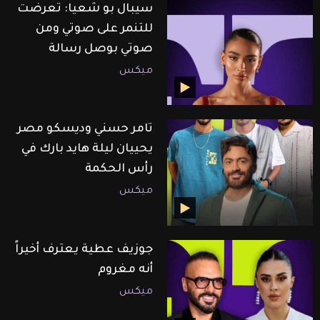
سيبال بو شعيا: تعرضت
للتنمر على صوتي ومن
صوتي بوصل رسالة
ميكس
تامر حسني وديسكو مصر
يحييان ليلة هايد بارك في
رأس الحكمة
ميكس
جوزيف عطية يعترف أخيراً
أنه مغروم
ميكس