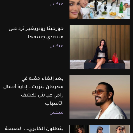
ميكس
جورجينا رودريغيز ترد على
منتقدي جسمها
ميكس
بعد إلغاء حفله في
مهرجان بنزرت.. إدارة أعمال
رامي عياش تكشف
الأسباب
ميكس
بنطلون الكابري... الصيحة