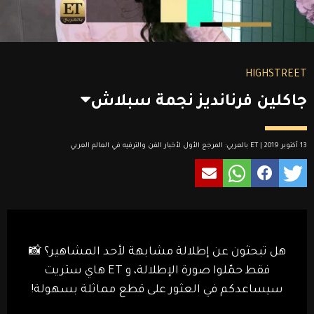
HIGHSTREET
جاكلين فرنانديز نجمة سبلاش
13 أكتوبر 2019 | ET بالعربي: المرجع الأول لأخبار الفن والترفيه في العالم العربي
هل تبحثون عن إطلالة مشابهة لأحد المشاهير؟ 📸
فقط حمّلوا صورة الإطلالة، و ET هاي ستريت
سيساعدكم في العثور على قطع مماثلة بسهولة!