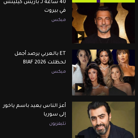
40 ساعة لـ باريش كيليتش
في بيروت
ميكس
ET بالعربي يرصد أجمل
لحظلت BIAF 2026
ميكس
أعز الناس يعيد باسم ياخور
إلى سوريا
تليفزيون