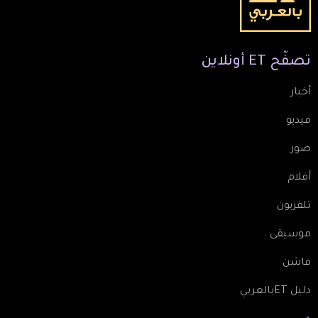
تصفّح
ET
أونلاين
أخبار
فيديو
صور
أفلام
تلفزيون
موسيقى
فاشن
دليل ETبالعربي