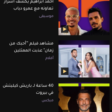
أحمد ابراهيم يكشف اسرار
تعاونه مع عمرو دياب
موسيقى
مشاهد فيلم "'أحبك من
زمان" عذبت الممثلين
أفلام
40 ساعة لـ باريش كيليتش
في بيروت
ميكس