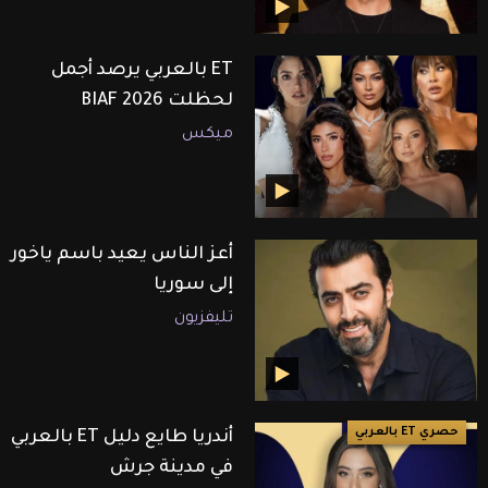
ET بالعربي يرصد أجمل
لحظلت BIAF 2026
ميكس
أعز الناس يعيد باسم ياخور
إلى سوريا
تليفزيون
حصري ET بالعربي
أندريا طايع دليل ET بالعربي
في مدينة جرش