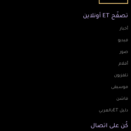
تصفّح
ET
أونلاين
أخبار
فيديو
صور
أفلام
تلفزيون
موسيقى
فاشن
دليل ETبالعربي
كُن
على
اتصال