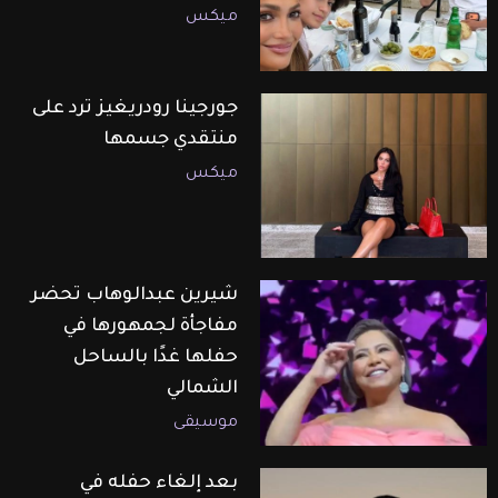
ميكس
جورجينا رودريغيز ترد على
منتقدي جسمها
ميكس
شيرين عبدالوهاب تحضر
مفاجأة لجمهورها في
حفلها غدًا بالساحل
الشمالي
موسيقى
بعد إلغاء حفله في