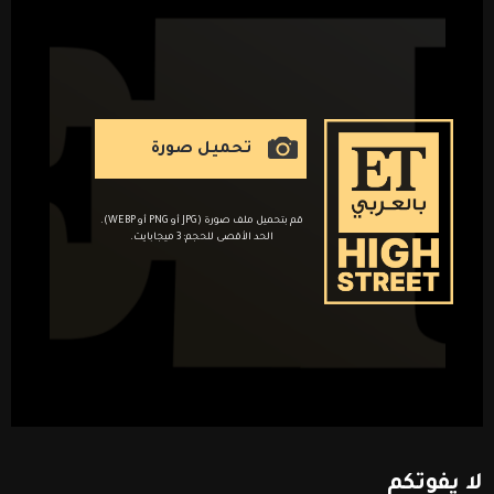
تحميل صورة
قم بتحميل ملف صورة (JPG أو PNG أو WEBP).
الحد الأقصى للحجم: 3 ميجابايت.
لا
يفوتكم