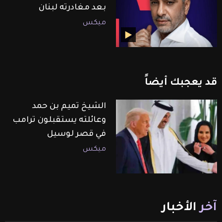
بعد مغادرته لبنان
ميكس
قد
يعجبك
أيضاً
الشيخ تميم بن حمد
وعائلته يستقبلون ترامب
في قصر لوسيل
ميكس
آخر
الأخبار