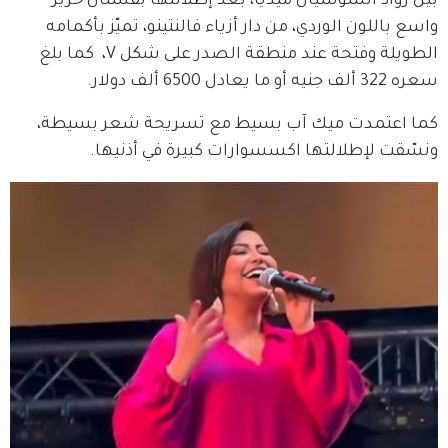
بين رواد السوشيال ميديا، بعد إطلالتها بفستان حرير 
واسع باللون الوردي، من دار أزياء فالنتينو، تميّز بأكمامه 
الطويلة وفتحة عند منطقة الصدر على شكل V،  كما بلغ 
سعره 322 ألف جنيه أو ما يعادل 6500 ألف دولار.
كما اعتمدت ميك آب بسيط مع تسريحة شعر بسيطة، 
ونسّقت لإطلالتها اكسسوارات كبيرة في أذنيها.