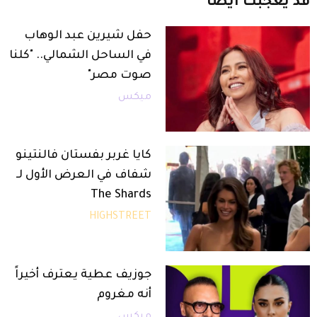
قد
يعجبك
أيضاً
حفل شيرين عبد الوهاب
في الساحل الشمالي.. "كلنا
صوت مصر"
ميكس
كايا غربر بفستان فالنتينو
شفاف في العرض الأول لـ
The Shards
HIGHSTREET
جوزيف عطية يعترف أخيراً
أنه مغروم
ميكس