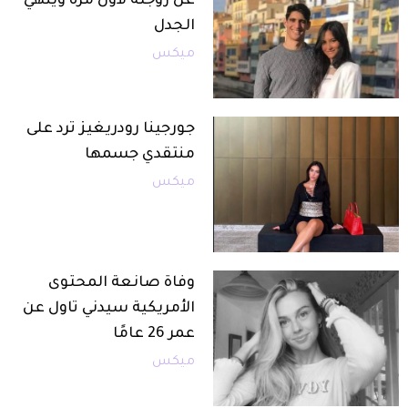
عن زوجته لأول مرة وينهي
الجدل
ميكس
جورجينا رودريغيز ترد على
منتقدي جسمها
ميكس
وفاة صانعة المحتوى
الأمريكية سيدني تاول عن
عمر 26 عامًا
ميكس