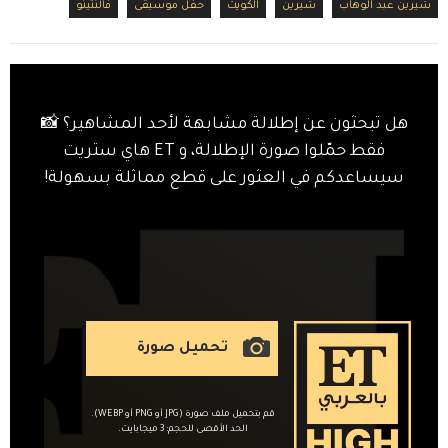
شيرين عبد الوهاب
شيرين
الكويت
حفل موسيقى
فالنتينو
هل تبحثون عن إطلالة مشابهة لأحد المشاهير؟ 📸
فقط حمّلوا صورة الإطلالة، و ET هاي ستريت
سيساعدكم في العثور على قطع مماثلة بسهولة!
تحميل صورة
قم بتحميل ملف صورة (JPG أو PNG أو WEBP).
الحد الأقصى للحجم: 3 ميجابايت.