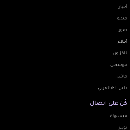
أخبار
فيديو
صور
أفلام
تلفزيون
موسيقى
فاشن
دليل ETبالعربي
كُن
على
اتصال
فيسبوك
تويتر