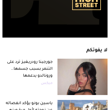
لا
يفوتكم
جورجينا رودريغيز ترد على
التنمر بسبب جسمها..
ورونالدو يدعمها
ميكس
ياسين بونو يؤكد انفصاله