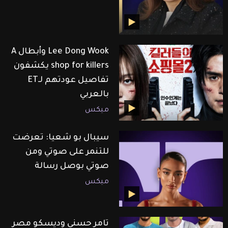
Lee Dong Wook وأبطال A
shop for killers يكشفون
تفاصيل عودتهم لـET
بالعربي
ميكس
سيبال بو شعيا: تعرضت
للتنمر على صوتي ومن
صوتي بوصل رسالة
ميكس
تامر حسني وديسكو مصر