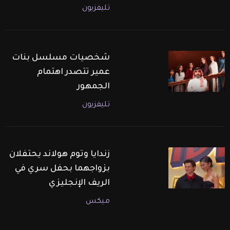
تليفزيون
شخصيات مسلسل بنات
عمير تتصدر اهتمام
الجمهور
تليفزيون
زندايا وتوم هولاند يحتفلان
بزواجهما بحفل سري في
الريف الإنجليزي
ميكس