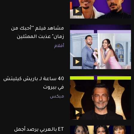
مشاهد فيلم "'أحبك من
زمان" عذبت الممثلين
أفلام
40 ساعة لـ باريش كيليتش
في بيروت
ميكس
ET بالعربي يرصد أجمل