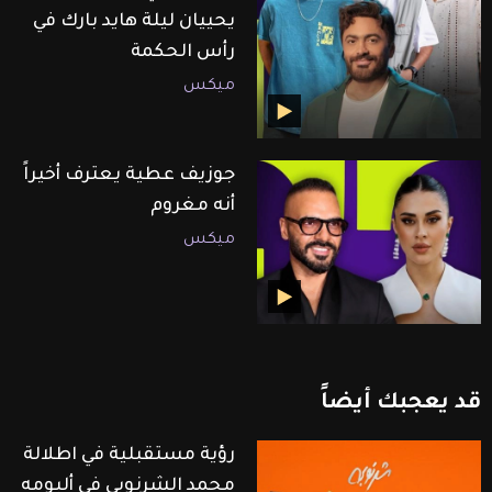
يحييان ليلة هايد بارك في
رأس الحكمة
ميكس
جوزيف عطية يعترف أخيراً
أنه مغروم
ميكس
قد
يعجبك
أيضاً
رؤية مستقبلية في اطلالة
محمد الشرنوبي في ألبومه