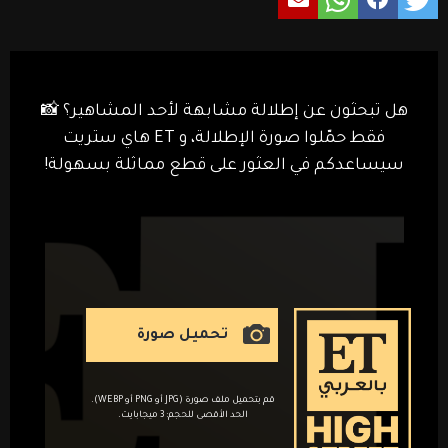
هل تبحثون عن إطلالة مشابهة لأحد المشاهير؟ 📸
فقط حمّلوا صورة الإطلالة، و ET هاي ستريت
سيساعدكم في العثور على قطع مماثلة بسهولة!
تحميل صورة
قم بتحميل ملف صورة (JPG أو PNG أو WEBP).
الحد الأقصى للحجم: 3 ميجابايت.