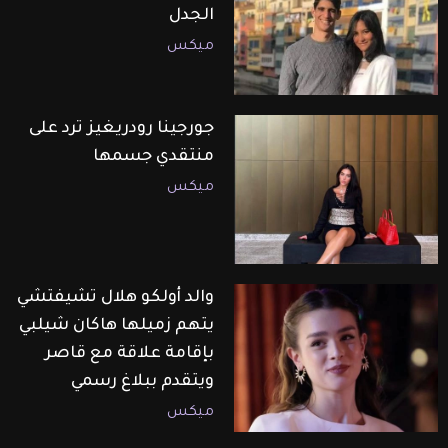
الجدل
ميكس
جورجينا رودريغيز ترد على
منتقدي جسمها
ميكس
والد أولكو هلال تشيفتشي
يتهم زميلها هاكان شيلبي
بإقامة علاقة مع قاصر
ويتقدم ببلاغ رسمي
ميكس