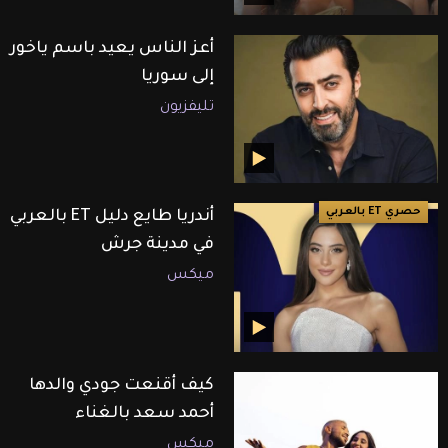
أعز الناس يعيد باسم ياخور
إلى سوريا
تليفزيون
حصري ET بالعربي
أندريا طايع دليل ET بالعربي
في مدينة جرش
ميكس
كيف أقنعت جودي والدها
أحمد سعد بالغناء
ميكس