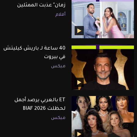
زمان" عذبت الممثلين
أفلام
40 ساعة لـ باريش كيليتش
في بيروت
ميكس
ET بالعربي يرصد أجمل
لحظلت BIAF 2026
ميكس