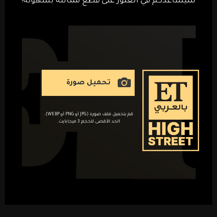
سيساعدكم في العثور على قطع مماثلة بسهولة!
تحميل صورة
قم بتحميل ملف صورة (JPG أو PNG أو WEBP).
الحد الأقصى للحجم: 3 ميجابايت.