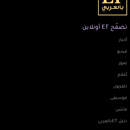
تصفّح
ET
أونلاين
أخبار
فيديو
صور
أفلام
تلفزيون
موسيقى
فاشن
دليل ETبالعربي