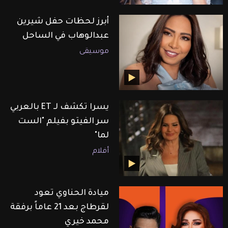
أبرز لحظات حفل شيرين
عبدالوهاب في الساحل
موسيقى
يسرا تكشف لـ ET بالعربي
سر الفيتو بفيلم "الست
لما"
أفلام
ميادة الحناوي تعود
لقرطاج بعد 21 عاماً برفقة
محمد خيري