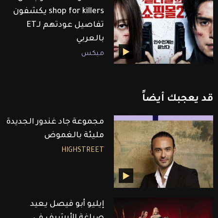
shop for killers يكشفون
تفاصيل عودتهم لـET
بالعربي
ميكس
قد
يعجبك
أيضاً
مجموعة جاد غندور الجديدة
مليئة بالغموض
HIGHSTREET
إيليو أبو فيصل يعيد
صياغة الأرشيف في