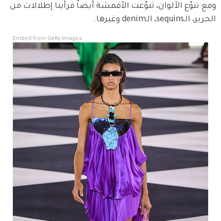
ومع تنوّع الألوان، تنوّعت الأقمشة أيضاً فرأينا إطلالات من 
الحرير، الـsequins، الـdenim وغيرها.
Embed from Getty Images