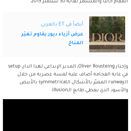
المقام حالياً والمستمر لغاية 30 سبتمبر 2019.
أيضاً في ET بالعربي
عرض أزياء ديور يقاوم تغيّر
المناخ
وإختار Oliver Rousteing، المدير الإبداعي لهذا الدار، setup 
في غاية الفخامة أضاف عليه لمسة عصرية من خلال 
الـrunway المميّز بالأشكال الـsymmetrical بالأبيض 
والأسود الذي يعطي طابع الـillusion.