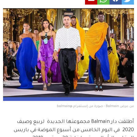
من عرض Balmain - صورة من إنستغرام @balmain
أطلقت دار Balmain مجموعتها الجديدة  لربيع وصيف 
2020  في اليوم الخامس من أسبوع الموضة في باريس 