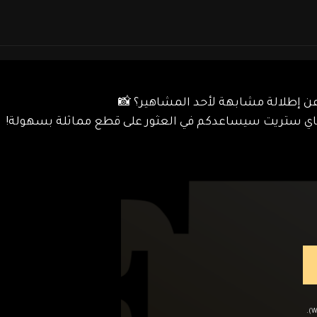
ن إطلالة مشابهة لأحد المشاهير؟ 📸
قم بتحميل ملف صورة (JPG أو PNG أو WEBP).