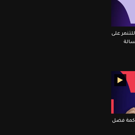
تنمر على
الة
كمة فضل