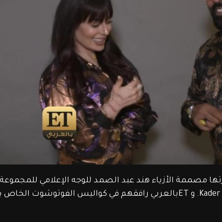
رتها مصممة الأزياء هند عبد الصمد للوجه الإعلامي للمجموعة ك
جابوني والتي حملت اسم KJ نسبة إلى Kader Japonais. و ETبالعربي رافقهم في كواليس الفوتوشوت ال