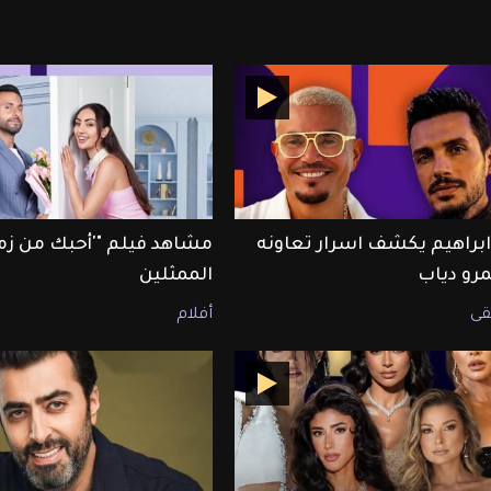
ابراهيم يكشف اسرار تعاونه
مشاهد فيلم "'أحبك من زم
رو دياب
الممثلين
ى
أفلام