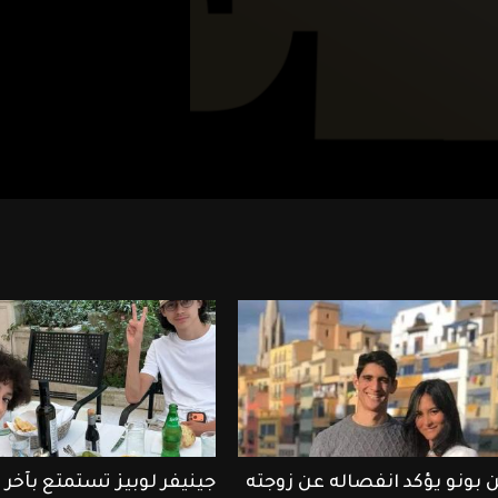
 بونو يؤكد انفصاله عن زوجته
جينيفر لوبيز تستمتع بآخ