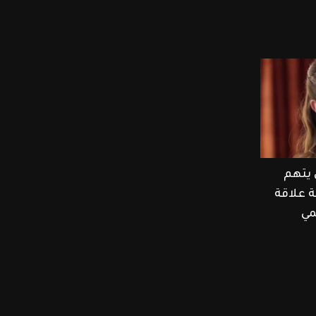
 يتهم
ة علاقة
مي