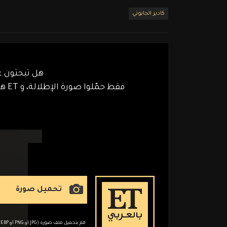
كادير الجابوني
هل تبحثون ع
فقط حمّلوا صورة الإطلالة، و ET هاي ستريت سيساعدكم في العثور على قطع مماثلة بسهولة!
تحميل صورة