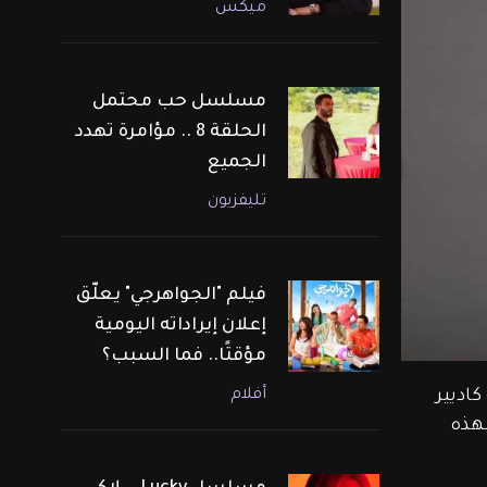
ميكس
مسلسل حب محتمل
الحلقة 8 .. مؤامرة تهدد
الجميع
تليفزيون
فيلم "الجواهرجي" يعلّق
إعلان إيراداته اليومية
مؤقتًا.. فما السبب؟
أفلام
اديير 
خاص بهذه 