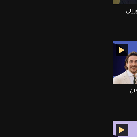
 إلى
ان