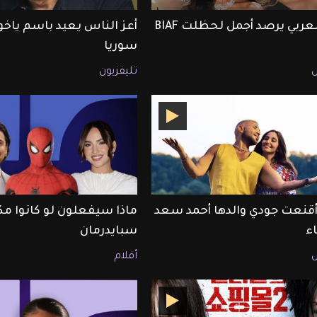
ET بالعربي يرصد أجمل لحظلت BIAF
أعز الناس يعيد باسم ياخور
سوريا
تليفزيون
قنعت جودي والدها أحمد سعد
ماذا سيفعلون لو كانوا مك
اء
سبايدرمان
أفلام