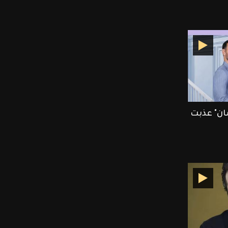
ان" عذبت