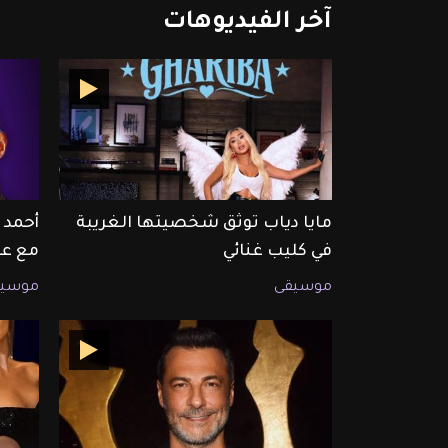
آخر
الفيديوهات
مايا دياب توثق شخصيتها الغريبة
أحمد 
في كليب غنائي
مع عم
موسيقى
موسيق