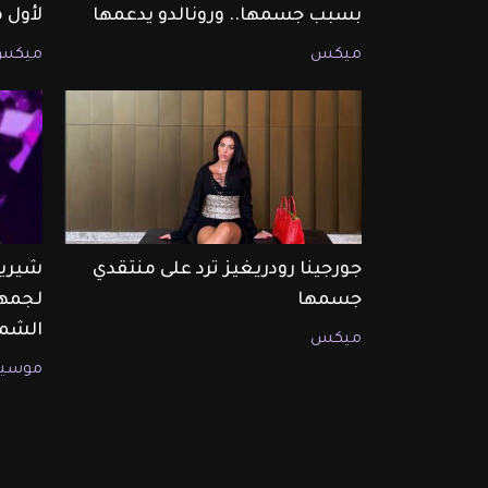
بسبب جسمها.. ورونالدو يدعمها
لأول 
ميكس
ميكس
جورجينا رودريغيز ترد على منتقدي
شيرين
جسمها
لجمهو
الشما
ميكس
موسيق