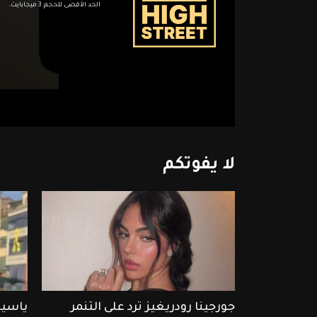
الحد الأقصى للحجم: 3 ميجابايت.
لا
يفوتكم
جورجينا رودريغيز ترد على التنمر
ياسين