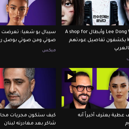
Lee Dong Wook وأبطال A shop for
سيبال بو شعيا: تعرضت لل
killers يكشفون تفاصيل عودتهم
صوتي ومن صوتي بوصل رس
ميكس
 عطية يعترف أخيراً أنه
كيف ستكون مجريات محا
م
شاكر بعد مغادرته لبنان