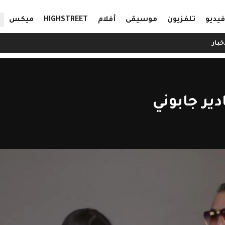
ال
فيديو
تلفزيون
موسيقى
أفلام
HIGHSTREET
ميكس
خبار
دير جابوني