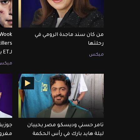
من كان سند ماجدة الرومي في
رحلتها
لـET بالعربي
ميكس
ميكس
تامر حسني وديسكو مصر يحييان
جوزيف
ليلة هايد بارك في رأس الحكمة
مغرو