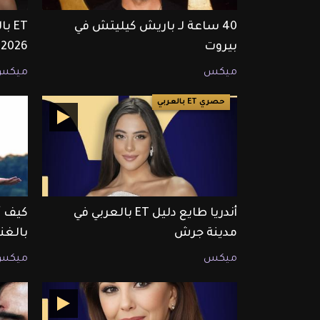
40 ساعة لـ باريش كيليتش في
بيروت
2026
ميكس
ميكس
حصري ET بالعربي
أندريا طايع دليل ET بالعربي في
كيف أ
مدينة جرش
بالغن
ميكس
ميكس