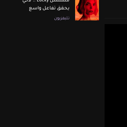
مسلسل Lucky .. لاكي
يحقق تفاعل واسع
تليفزيون