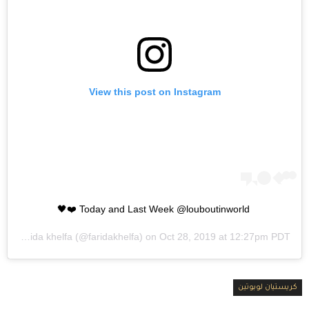
View this post on Instagram
Today and Last Week @louboutinworld ❤️🖤
d by
Farida khelfa
(@faridakhelfa) on
Oct 28, 2019 at 12:27pm PDT
كريستيان لوبوتين