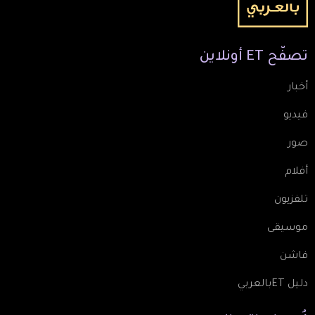
تصفّح
ET
أونلاين
أخبار
فيديو
صور
أفلام
تلفزيون
موسيقى
فاشن
دليل ETبالعربي