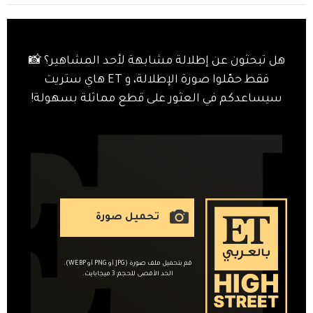
هل تبحثون عن إطلالة مشابهة لأحد المشاهير؟ 📸
فقط حمّلوا صورة الإطلالة، و ET هاي ستريت
سيساعدكم في العثور على قطع مماثلة بسهولة!
تحميل صورة
قم بتحميل ملف صورة (JPG أو PNG أو WEBP).
الحد الأقصى للحجم: 3 ميجابايت.