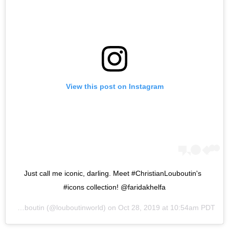
View this post on Instagram
Just call me iconic, darling. Meet #ChristianLouboutin's 
#icons collection!⁣ ⁣@faridakhelfa
Christian Louboutin
(@louboutinworld) on
Oct 28, 2019 at 10:54am PDT