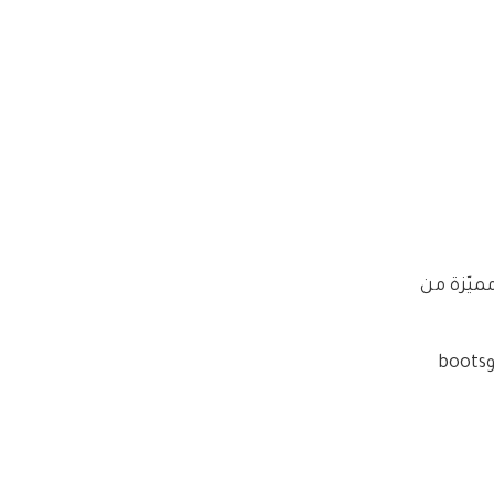
في Beverly Hills حضرته فيكتوريا بيكهام بـsuit بيضاء مميّزة من 
ولدعم فيكتوريا في هذا الحدث، حضرت كيم كارداشيان بفستان أسود مخملي وكورتني اعتمدت معطف أسود وboots 