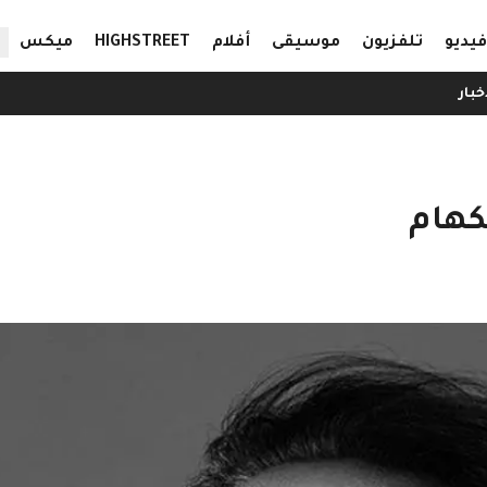
ال
فيديو
تلفزيون
موسيقى
أفلام
HIGHSTREET
ميكس
خبار
كهام