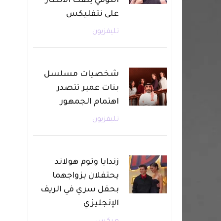
التوفي يلفت الأنظار
على نتفليكس
تليفزيون
شخصيات مسلسل
بنات عمير تتصدر
اهتمام الجمهور
تليفزيون
زندايا وتوم هولاند
يحتفلان بزواجهما
بحفل سري في الريف
الإنجليزي