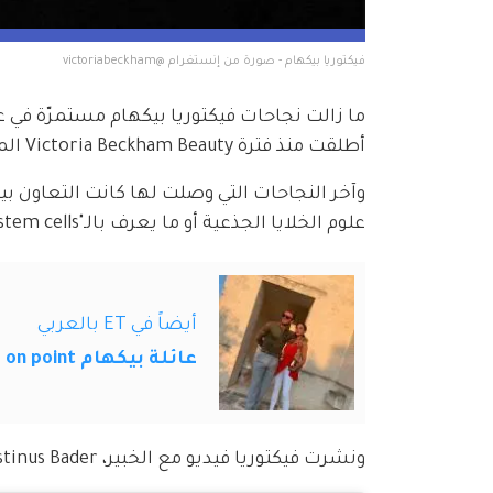
فيكتوريا بيكهام - صورة من إنستغرام @victoriabeckham
ما زالت نجاحات فيكتوريا بيكهام مستمرّة في ع
أطلقت منذ فترة Victoria Beckham Beauty المختصّة بمستحضرات التجميل.
علوم الخلايا الجذعية أو ما يعرف بالـ"stem cells".
أيضاً في ET بالعربي
عائلة بيكهام on point في إجازتها الصيفية
ونشرت فيكتوريا فيديو مع الخبير، Augustinus Bader، أثناء لقائهما  حصل على أكثر من 6 آلاف مشاهدة.