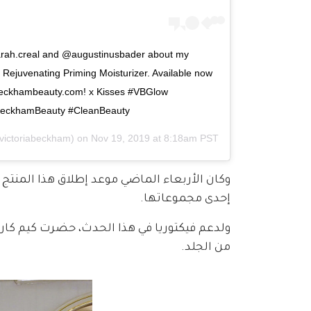
arah.creal and @augustinusbader about my 
Rejuvenating Priming Moisturizer. Available now 
abeckhambeauty.com! x Kisses #VBGlow 
aBeckhamBeauty #CleanBeauty
ictoriabeckham) on
Nov 19, 2019 at 8:18am PST
إحدى مجموعاتها.
من الجلد.