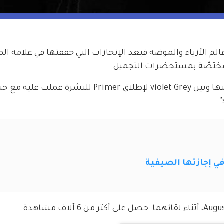
الم الأزياء والموضة فبعد الإنجازات التي حققتها في علامة ال
وآخر النجاحات التي وصلت لها كانت التعاون بينها وبين violet Grey لإطلاق Primer للبشرة عم