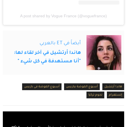
A post shared by Vogue France (@voguefrance)
أيضاً في ET بالعربي
هاندا أرتشيل في آخر لقاء لها:
"أنا مستهدفة في كل شيء "
هاندا أرتشيل
أسبوع الموضة بباريس
أسبوع الموضة في باريس
إنستغرام
نجوم تركيا