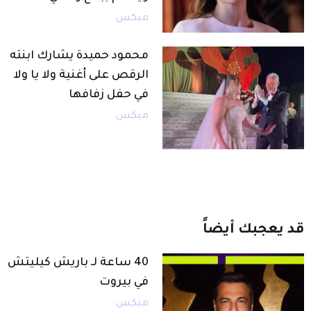
ميكس
محمود حميدة يشارك ابنته
الرقص على أغنية ولا يا ولا
في حفل زفافها
ميكس
قد
يعجبك
أيضاً
40 ساعة لـ باريش كيليتش
في بيروت
ميكس