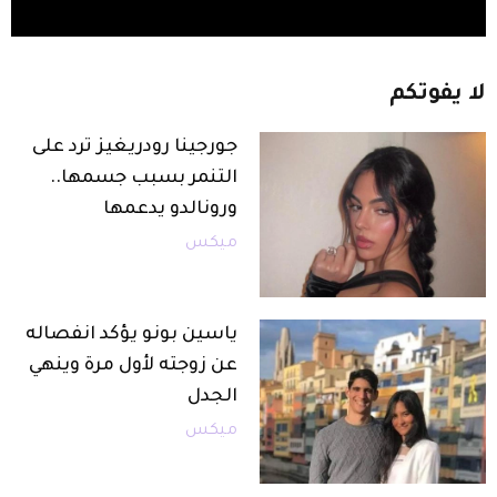
لا
يفوتكم
جورجينا رودريغيز ترد على
التنمر بسبب جسمها..
ورونالدو يدعمها
ميكس
ياسين بونو يؤكد انفصاله
عن زوجته لأول مرة وينهي
الجدل
ميكس