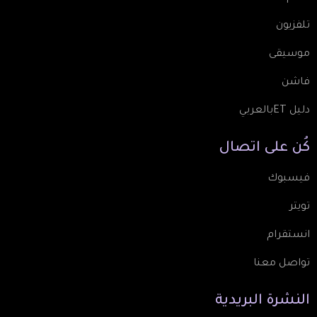
تلفزيون
موسيقى
فاشن
دليل ETبالعربي
كُن
على
اتصال
فيسبوك
تويتر
انستقرام
تواصل معنا
النشرة
البريدية