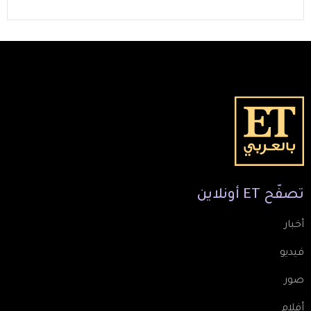
تصفّح
ET
أونلاين
أخبار
فيديو
صور
أفلام