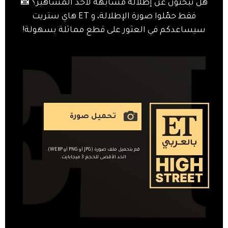
هل تبحثون عن إطلالة مشابهة لأحد المشاهير؟ 📸
فقط حمّلوا صورة الإطلالة، و ET هاي ستريت
سيساعدكم في العثور على قطع مماثلة بسهولة!
تحميل صورة
قم بتحميل ملف صورة (JPG أو PNG أو WEBP).
الحد الأقصى للحجم: 3 ميجابايت.