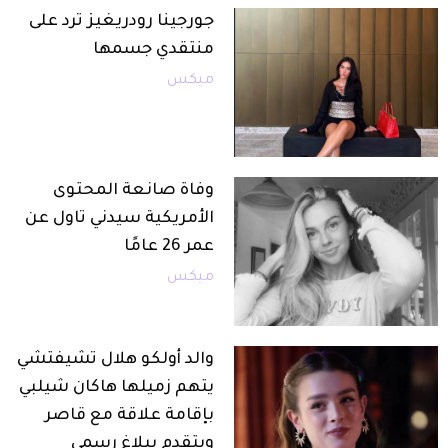
جورجينا رودريغيز ترد على
منتقدي جسمها
ميكس
وفاة صانعة المحتوى
الأمريكية سيدني تاول عن
عمر 26 عامًا
ميكس
والد أولكو هلال تشيفتشي
يتهم زميلها هاكان شيلبي
بإقامة علاقة مع قاصر
ويتقدم ببلاغ رسمي