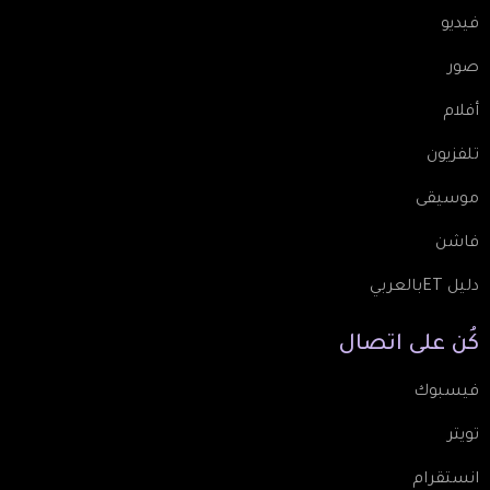
فيديو
صور
أفلام
تلفزيون
موسيقى
فاشن
دليل ETبالعربي
كُن
على
اتصال
فيسبوك
تويتر
انستقرام