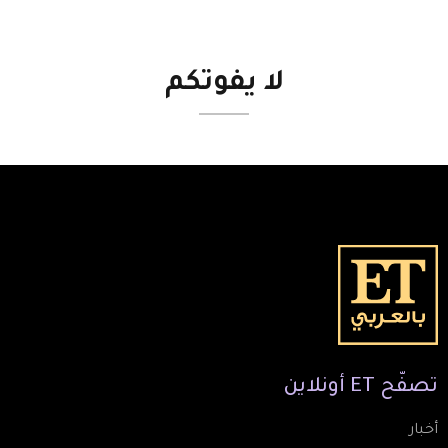
لا
يفوتكم
تصفّح
ET
أونلاين
أخبار