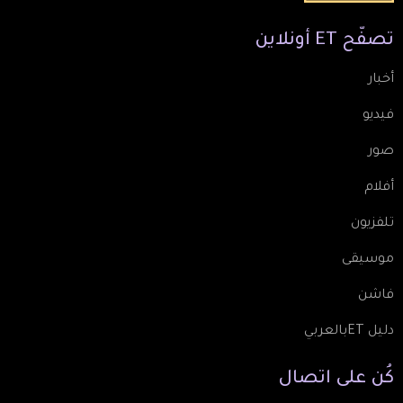
تصفّح
ET
أونلاين
أخبار
فيديو
صور
أفلام
تلفزيون
موسيقى
فاشن
دليل ETبالعربي
كُن
على
اتصال