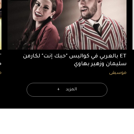
ET بالعربي في كواليس "حبك إنت" لكارمن
سليمان وزهير بهاوي
ج
موسيقى
م
المزيد