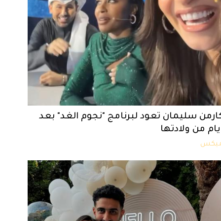
ارمن سليمان تعود لبرنامج "نجوم الغد" بعد
يام من ولادتها
يكس