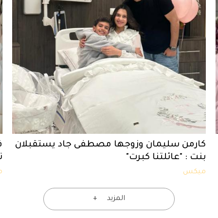
كارمن سليمان وزوجها مصطفى جاد يستقبلان
ف
بنت : "عائلتنا كبرت"
ت
ميكس
م
المزيد