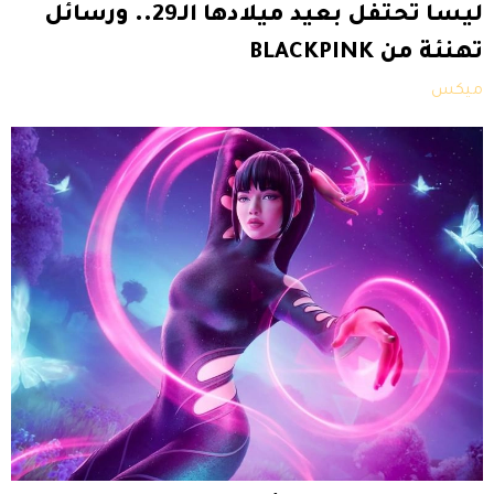
ليسا تحتفل بعيد ميلادها الـ29.. ورسائل
تهنئة من BLACKPINK
ميكس