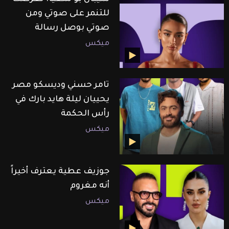
للتنمر على صوتي ومن
صوتي بوصل رسالة
ميكس
تامر حسني وديسكو مصر
يحييان ليلة هايد بارك في
رأس الحكمة
ميكس
جوزيف عطية يعترف أخيراً
أنه مغروم
ميكس