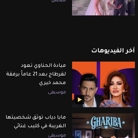
ميكس
آخر
الفيديوهات
ميادة الحناوي تعود
لقرطاج بعد 21 عاماً برفقة
محمد خيري
موسيقى
مايا دياب توثق شخصيتها
الغريبة في كليب غنائي
موسيقى