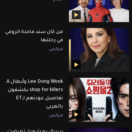
من كان سند ماجدة الرومي
في رحلتها
ميكس
Lee Dong Wook وأبطال A
shop for killers يكشفون
تفاصيل عودتهم لـET
بالعربي
ميكس
سيبال بو شعيا: تعرضت