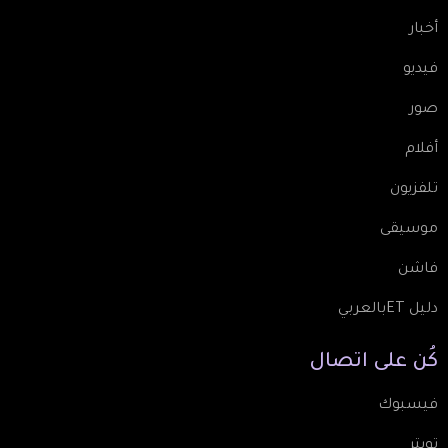
أخبار
فيديو
صور
أفلام
تلفزيون
موسيقى
فاشن
دليل ETبالعربي
كُن
على
اتصال
فيسبوك
تويتر