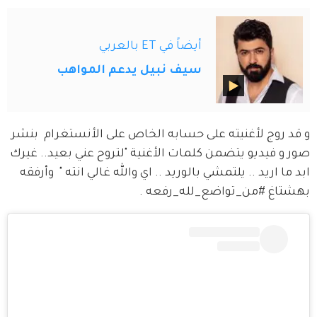
أيضاً في ET بالعربي
سيف نبيل يدعم المواهب
و قد روج لأغنيته على حسابه الخاص على الأنستغرام  بنشر 
صور و فيديو يتضمن كلمات الأغنية "لتروح عني بعيد.. غيرك 
ابد ما اريد .. يلتمشي بالوريد .. اي والله غالي انته "  وأرفقه 
بهشتاغ #من_تواضع_لله_رفعه .