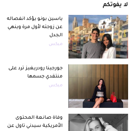
لا
يفوتكم
ياسين بونو يؤكد انفصاله
عن زوجته لأول مرة وينهي
الجدل
ميكس
جورجينا رودريغيز ترد على
منتقدي جسمها
ميكس
وفاة صانعة المحتوى
الأمريكية سيدني تاول عن