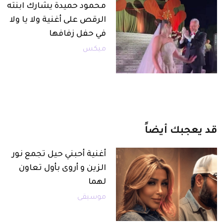
محمود حميدة يشارك ابنته
الرقص على أغنية ولا يا ولا
في حفل زفافها
ميكس
قد
يعجبك
أيضاً
أغنية أحبني حيل تجمع نور
الزين و أروى بأول تعاون
لهما
موسيقى