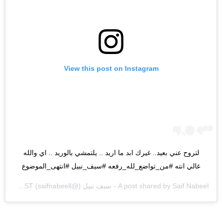
View this post on Instagram
لتروح عني بعيد.. غيرك ابد ما اريد .. يلتمشي بالوريد .. اي والله 
غالي انته #من_تواضع_لله_رفعه #سيف_نبيل #انتهى_الموضوع
Saif Nabeel - سيف نبيل
A post shared by
(@saifnabeell) on
Jan 31, 2020 at 4:04pm PST