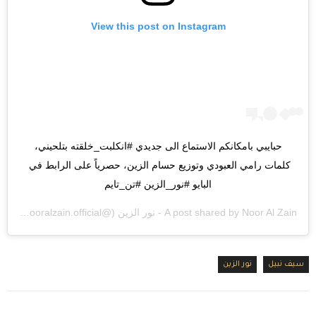
View this post on Instagram
حبايبي بامكانكم الاستماع الى جديدي #انكلبت_خلقته بتلحيني، 
كلمات رامي العبودي وتوزيع حسام الزين، حصرياً على الرابط في 
البايو #نور_الزين #تن_تايم
Noor Al Zain - نور الزين
A post shared by
(@nooralzain.official) on
 PST
سيف نبيل
نور الزين