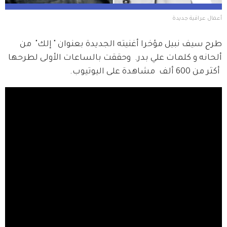
أعمال عراقية جديدة 
طرح سيف نبيل مؤخرا أغنيته الجديدة بعنوان " إلك"  من 
ألحانه و كلمات علي بدر.  وحققت بالساعات الأولى لطرحها 
 أكثر من 600 ألف  مشاهدة على اليوتيوب.  