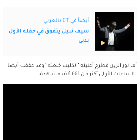
أيضاً في ET بالعربي
سيف نبيل يتفوق في حفله الأول
بدبي
أما نور الزين فطرح أغنيته "انكلبت خلقته " وقد حققت أيضا 
بالساعات الأولى أكثر من 661 ألف مشاهدة،