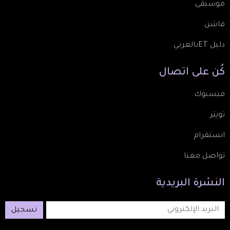
موسيقى
فاشن
دليل ETبالعربي
كُن
على
اتصال
فيسبوك
تويتر
انستقرام
تواصل معنا
النشرة
البريدية
تسجيل