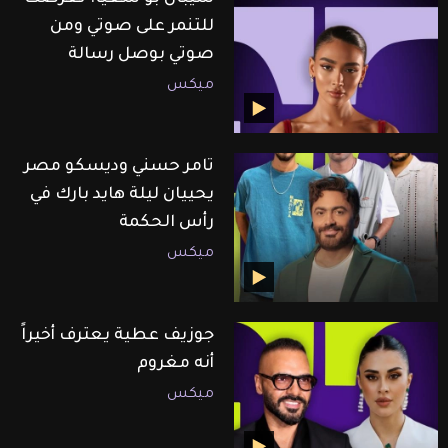
للتنمر على صوتي ومن
صوتي بوصل رسالة
ميكس
تامر حسني وديسكو مصر
يحييان ليلة هايد بارك في
رأس الحكمة
ميكس
جوزيف عطية يعترف أخيراً
أنه مغروم
ميكس