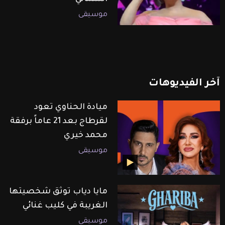
موسيقى
آخر
الفيديوهات
ميادة الحناوي تعود
لقرطاج بعد 21 عاماً برفقة
محمد خيري
موسيقى
مايا دياب توثق شخصيتها
الغريبة في كليب غنائي
موسيقى