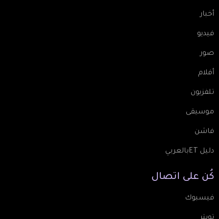
أخبار
فيديو
صور
أفلام
تلفزيون
موسيقى
فاشن
دليل ETبالعربي
كُن
على
اتصال
فيسبوك
تويتر