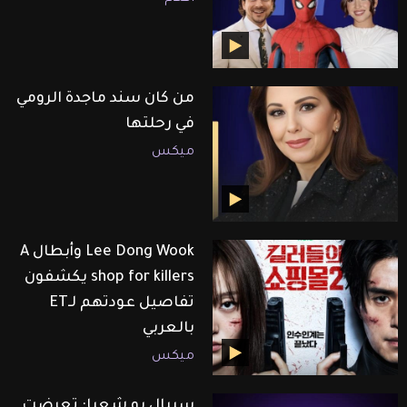
من كان سند ماجدة الرومي
في رحلتها
ميكس
Lee Dong Wook وأبطال A
shop for killers يكشفون
تفاصيل عودتهم لـET
بالعربي
ميكس
سيبال بو شعيا: تعرضت