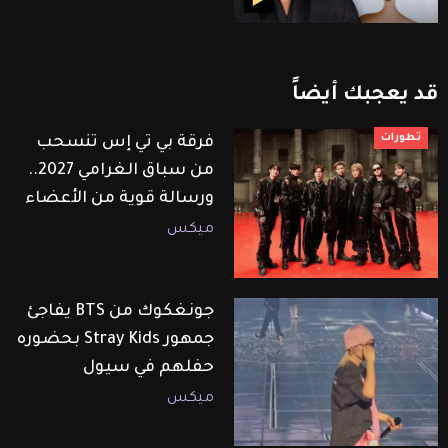
قد
يعجبك
أيضاً
تطورات
فرقة بي تي إس تنسحب
من سباق الغرامي 2027..
ورسالة قوية من الأعضاء
ميكس
جونغكوك من BTS يفاجئ
جمهور Stray Kids بحضوره
حفلهم في سيول
ميكس