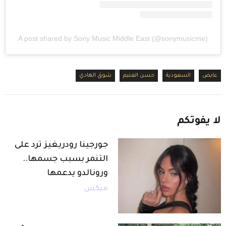
A post shared by Sony Music Middle East (@sonymusicme)
عايض
السعودية
حسن الغنيم
شوق الهادي
لا
يفوتكم
جورجينا رودريغيز ترد على
التنمر بسبب جسمها..
ورونالدو يدعمها
ميكس