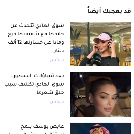
قد
يعجبك
أيضاً
شوق الهادي تتحدث عن
خلافها مع شقيقتها فرح..
وماذا عن خسارتها 12 ألف
دينار
ميكس
بعد تساؤلات الجمهور..
شوق الهادي تكشف سبب
حلق شعرها
ميكس
عايض يوسف يلمح