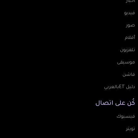
أخبار
فيديو
صور
أفلام
تلفزيون
موسيقى
فاشن
دليل ETبالعربي
كُن
على
اتصال
فيسبوك
تويتر