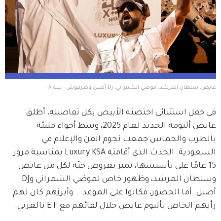
عايض، سلطان المرشد، موضي الشمراني، Dj أصيل وطرقوش - ليلة X -   
في حفل استثنائي احتضنه الأبيض بكل تفاصيله، أطلق 
عايض ألبومه الجديد لعام 2025، وسط أجواء مليئة 
بالطرب والحماس جمعت نجوم الفن والإعلام في 
السعودية. الحدث الذي أقامته Luxury KSA بمناسبة مرور 
15 عامًا على تأسيسها، تميز بعروض حيّة لكل من عايض 
وسلطان المرشد، وظهور خاص لموضي الشمراني وDJ 
أصيل. أما الحضور، فكانوا على الموعد... وأبرزهم كان لهم 
رأيهم الخاص بألبوم عايض خلال لقائهم مع ET بالعربي.