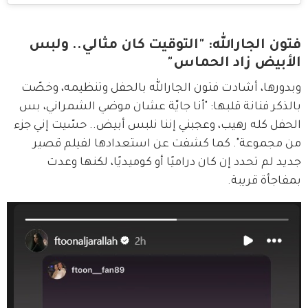
فتون الجارالله: "التوقيت كان مثالي.. ولبس
الأبيض زاد الحماس"
وبدورها، أشادت فتون الجارالله بالحفل وتنظيمه، وخصّت 
بالذكر فنانة قلبها: "أنا جايّة عشان موضي الشمراني، بس 
الحفل كله رهيب، وعجبني إننا نلبس أبيض.. حسّيت إني جزء 
من مجموعة". كما كشفت عن استعدادها لفيلم قصير 
جديد لم تحدد إن كان دراميًا أو كوميديًا، لكنها وعدت 
بمفاجأة قريبة.