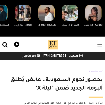
Skip to main conten
جورجينا رودريغيز ترد على التنمر بسبب جسمها.. ورونالدو يدعمها
جينيفر لوبيز تستمتع بآخر صيف مع ابنيها التوأم قبل الجامعة
بعد إلغاء حفله في مهرجان بنزرت.. إدارة أعمال رامي عياش تكشف الأسباب
بنطلون الكابري... الصيحة المفضلة لدى المؤثرات العربيات
ile Menu
الدليل
HIGHSTREET
آخر الأخبار
Watch menu
موسيقى
بحضور نجوم السعودية.. عايض يُطلق
ألبومه الجديد ضمن "ليلة X"
22 أبريل 2025 | ET بالعربي: المرجع الأول لأخبار الفن والترفيه في العالم العربي