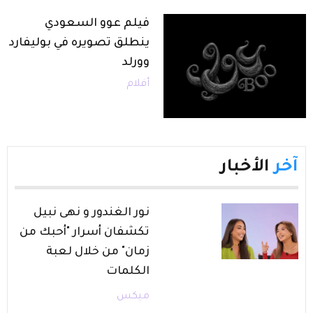
فيلم عوو السعودي
ينطلق تصويره في بوليفارد
وورلد
أفلام
آخر
الأخبار
نور الغندور و نهى نبيل
تكشفان أسرار "أحبك من
زمان" من خلال لعبة
الكلمات
ميكس