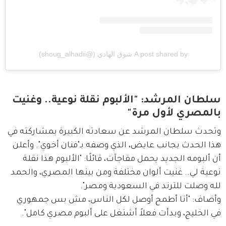
A post shared by شوق الهادي (@shoug_alhadii)
سلطان المرشد: "الألبوم نقلة نوعية.. وغنيت
بالمصري لأول مرة"
وتحدث سلطان المرشد عن سعادته الكبيرة بمشاركته في 
هذا الحدث بجانب عايض، الذي وصفه بـ"فنان أخوي". وأعلن 
أن ألبومه الجديد يحمل مفاجآت، قائلًا: "الألبوم هذا نقلة 
نوعية لي.. غنيت ألوان مختلفة ومن بينها المصري، والحمد 
لله وصلت للترند في السعودية ومصر".
وأضاف: "أنا أطمح أوصل لكل الناس، مش بس جمهوري 
في الخليج، وبدأت فعلاً أشتغل على ألبوم مصري كامل".