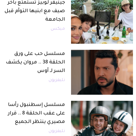
جينيفر لوبيز تستمتع بآخر
صيف مع ابنيها التوأم قبل
الجامعة
ميكس
مسلسل حب على ورق
الحلقة 38 .. مروان يكشف
السر لـ أوس
تليفزيون
مسلسل إسطنبول رأسا
على عقب الحلقة 8 .. قرار
مصيري ينتظر الجميع
تليفزيون