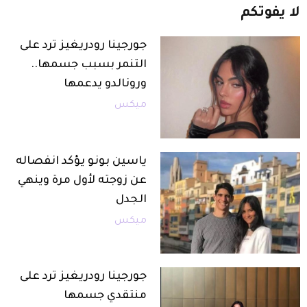
لا
يفوتكم
جورجينا رودريغيز ترد على
التنمر بسبب جسمها..
ورونالدو يدعمها
ميكس
ياسين بونو يؤكد انفصاله
عن زوجته لأول مرة وينهي
الجدل
ميكس
جورجينا رودريغيز ترد على
منتقدي جسمها