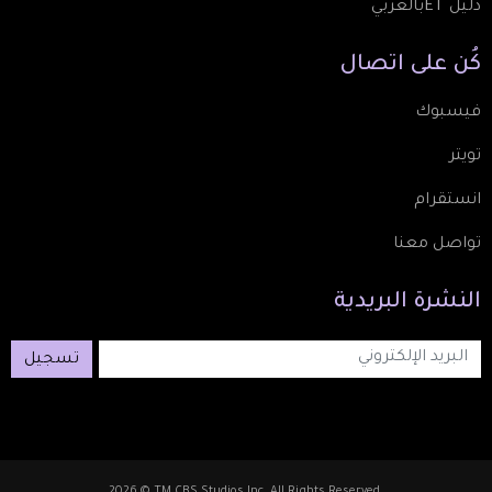
دليل ETبالعربي
كُن
على
اتصال
فيسبوك
تويتر
انستقرام
تواصل معنا
النشرة
البريدية
تسجيل
2026 © TM CBS Studios Inc. All Rights Reserved.