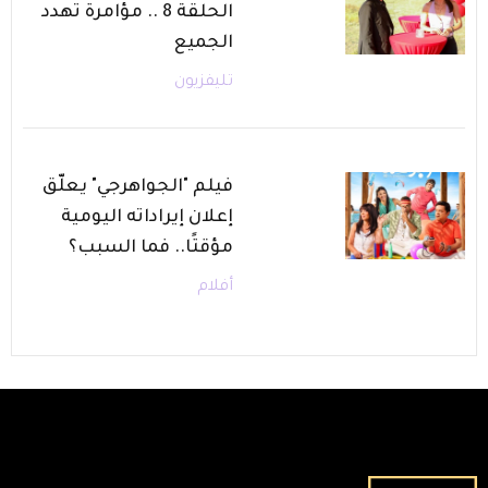
الحلقة 8 .. مؤامرة تهدد
الجميع
تليفزيون
فيلم "الجواهرجي" يعلّق
إعلان إيراداته اليومية
مؤقتًا.. فما السبب؟
أفلام