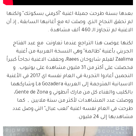
بعدها بسنة طرحت جميلة اغنية "أكرمني بسكوتك" ولكنها 
لم تحقق النجاح الذي  وصلت له مع أغانيها السابقة , إذ أن 
الاغنية لم تتجاوز الـ 460 ألف مشاهدة .
لكنها عوضت هذا التراجع عندما تعاونت  مع عبد الفتاح 
الجريني بأغنية "ظالمة" وهي النسخة العربية من أغنية 
Zaalima لفيلم شاروخان Raees، وحققت الاغنية نجاحاً كبيراً 
فحصلت على أكثر من 31 مليون مشاهدة على يوتيوب.  و 
النجمين أعادوا التجربة في العام نفسه اي 2017 في الأغنية 
الاسبانية المترجمة إلى العربية La Gozadera وشاركهما 
بالكليب والغناء كل من مارك أنطوني و Gente de Zona، 
ووصلت عدد المشاهدات لأكثر من ستة ملايين  ,  كما 
طرحت في العام نفسه اغنية "لعب عيال" التي وصل عدد 
مشاهديها إلى 24 مليون. 