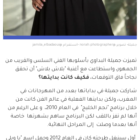
جميلة- تصوير:@norah.photographer -انستغرام @jamila_elbadaoui
تميزت جميلة البداوي بأسلوبها الفني السلس والقريب من 
الجمهور، واستطاعت مع أغنية "بلاش بلاش" أن تحقق 
نجاحاً فاق التوقعات، 
فكيف كانت بدايتها؟
شاركت جميلة في بداياتها بعدد من المهرجانات في 
المغرب، ولكن بدايتها الفعلية في عالم الفن كانت من 
خلال برنامج "نجم الخليج"  في العام 2010،  و على الرغم من 
أنها لم تفز باللقب لكن البرنامج ساهم بشهرتها  خاصة 
أنها بعدما وصلت  إلى المراحل النهائية. 
 أول سينغل طرحته كان في العام 2012 وحمل اسم "يا ويلي 