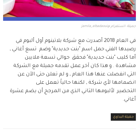
جميلة -انستغرام @jamila_elbadaoui
في العام 2018 أصدرت مع شركة بلاتينوم أول ألبوم في 
رصيدها الفني حمل اسم "بنت حديدية" وضم  تسع أغاني , 
أما كليب "بنت حديدية" فحقق  حوالي تسعة ملايين 
مشاهدة . و هذا كان آخر عمل تقدمه جميلة مع الشركة 
التي انفصلت عنها هذا العام , و لم تعلن حتى الآن عن 
انضمامها لأي شركة , لكنها حالياً تعمل على 
التحضير  لألبومها الثاني الذي من المرجح أن يضم عشرة 
أغاني.
جميلة البداوي