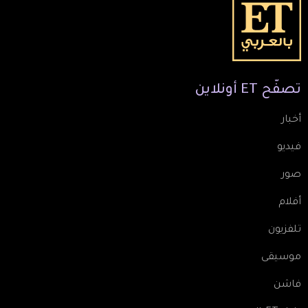
تصفّح
ET
أونلاين
أخبار
فيديو
صور
أفلام
تلفزيون
موسيقى
فاشن