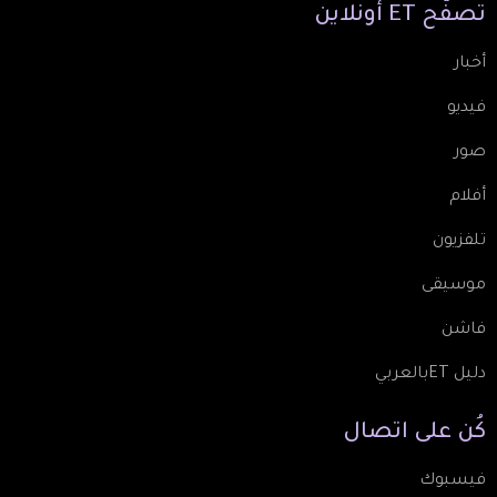
تصفّح
ET
أونلاين
أخبار
فيديو
صور
أفلام
تلفزيون
موسيقى
فاشن
دليل ETبالعربي
كُن
على
اتصال
فيسبوك