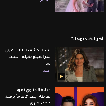
ميكس
آخر
الفيديوهات
يسرا تكشف لـ ET بالعربي
سر الفيتو بفيلم "الست
لما"
أفلام
ميادة الحناوي تعود
لقرطاج بعد 21 عاماً برفقة
محمد خيري