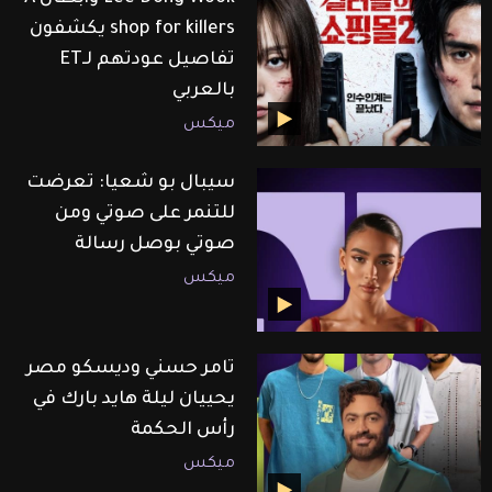
shop for killers يكشفون
تفاصيل عودتهم لـET
بالعربي
ميكس
سيبال بو شعيا: تعرضت
للتنمر على صوتي ومن
صوتي بوصل رسالة
ميكس
تامر حسني وديسكو مصر
يحييان ليلة هايد بارك في
رأس الحكمة
ميكس