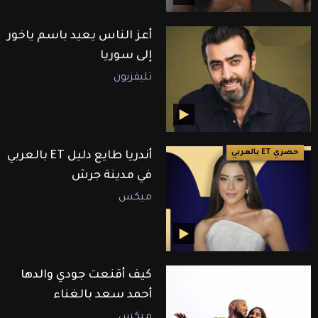
أعز الناس يعيد باسم ياخور
إلى سوريا
تليفزيون
حصري ET بالعربي
أندريا طايع دليل ET بالعربي
في مدينة جرش
ميكس
كيف أقنعت جودي والدها
أحمد سعد بالغناء
ميكس