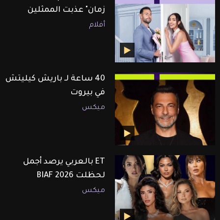
زمان" عذبت الممثلين
أفلام
40 ساعة لـ باريش كيليتش
في بيروت
ميكس
ET بالعربي يرصد أجمل
لحظلت BIAF 2026
ميكس