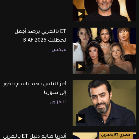
ET بالعربي يرصد أجمل
لحظلت BIAF 2026
ميكس
أعز الناس يعيد باسم ياخور
إلى سوريا
تليفزيون
حصري ET بالعربي
أندريا طايع دليل ET بالعربي