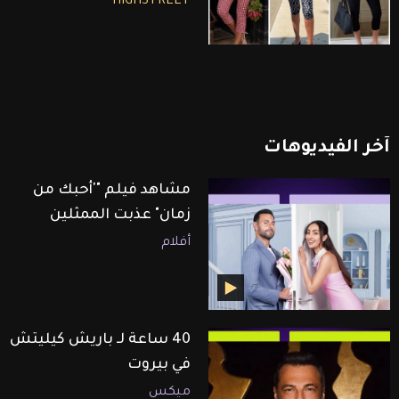
HIGHSTREET
آخر
الفيديوهات
مشاهد فيلم "'أحبك من
زمان" عذبت الممثلين
أفلام
40 ساعة لـ باريش كيليتش
في بيروت
ميكس