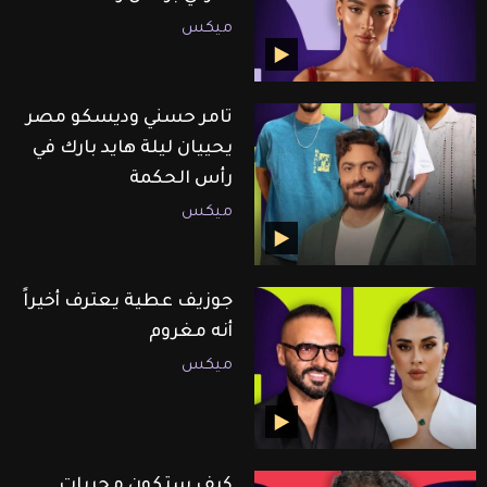
ميكس
تامر حسني وديسكو مصر
يحييان ليلة هايد بارك في
رأس الحكمة
ميكس
جوزيف عطية يعترف أخيراً
أنه مغروم
ميكس
كيف ستكون مجريات