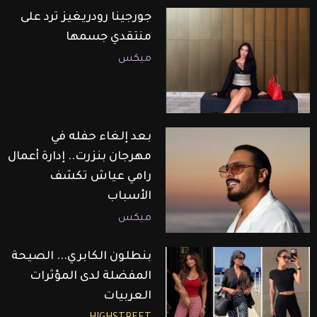
جورجينا رودريغيز ترد على
منتقدي جسمها
ميكس
بعد إلغاء حفله في
مهرجان بنزرت.. إدارة أعمال
رامي عياش تكشف
الأسباب
ميكس
بنطلون الكابري... الصيحة
المفضلة لدى المؤثرات
العربيات