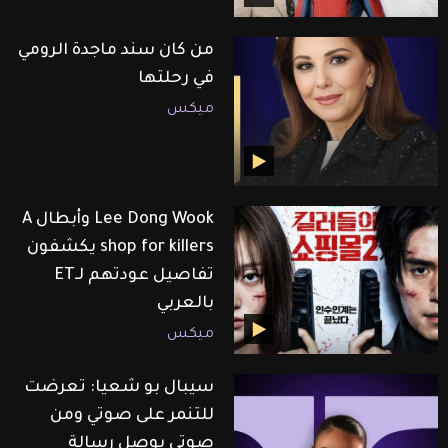
من كان سند ماجدة الرومي
في رحلتها
ميكس
Lee Dong Wook وأبطال A
shop for killers يكشفون
تفاصيل عودتهم لـET
بالعربي
ميكس
سيبال بو شعيا: تعرضت
للتنمر على صوتي ومن
صوتي بوصل رسالة