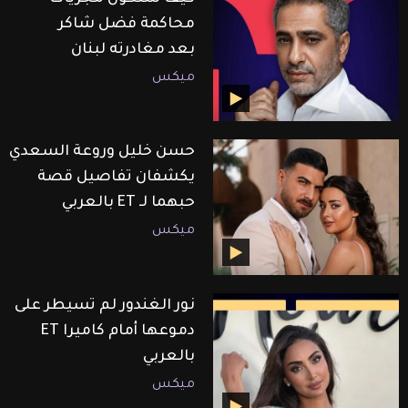
محاكمة فضل شاكر
بعد مغادرته لبنان
ميكس
حسن خليل وروعة السعدي
يكشفان تفاصيل قصة
حبهما لـ ET بالعربي
ميكس
نور الغندور لم تسيطر على
دموعها أمام كاميرا ET
بالعربي
ميكس