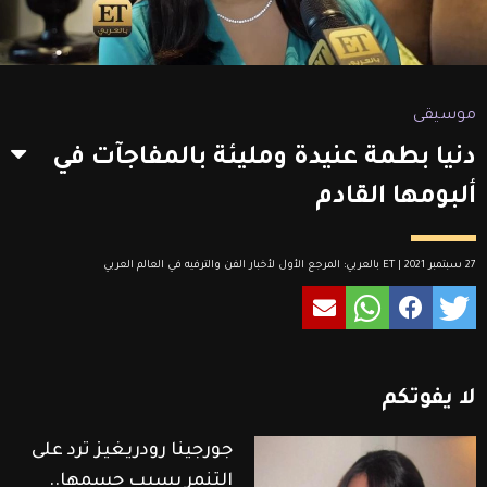
موسيقى
دنيا بطمة عنيدة ومليئة بالمفاجآت في
ألبومها القادم
27 سبتمبر 2021 | ET بالعربي: المرجع الأول لأخبار الفن والترفيه في العالم العربي
لا
يفوتكم
جورجينا رودريغيز ترد على
التنمر بسبب جسمها..