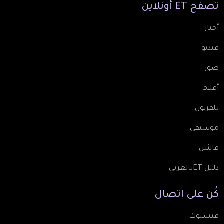
تصفّح
ET
أونلاين
أخبار
فيديو
صور
أفلام
تلفزيون
موسيقى
فاشن
دليل ETبالعربي
كُن
على
اتصال
فيسبوك