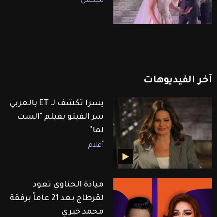
ميكس
آخر
الفيديوهات
يسرا تكشف لـ ET بالعربي
سر الفيتو بفيلم "الست
لما"
أفلام
ميادة الحناوي تعود
لقرطاج بعد 21 عاماً برفقة
محمد خيري