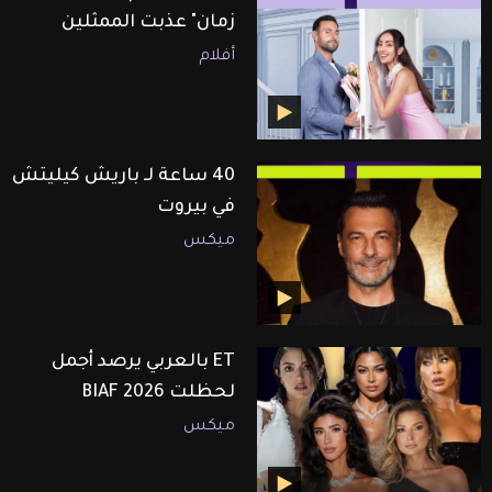
زمان" عذبت الممثلين
أفلام
40 ساعة لـ باريش كيليتش
في بيروت
ميكس
ET بالعربي يرصد أجمل
لحظلت BIAF 2026
ميكس