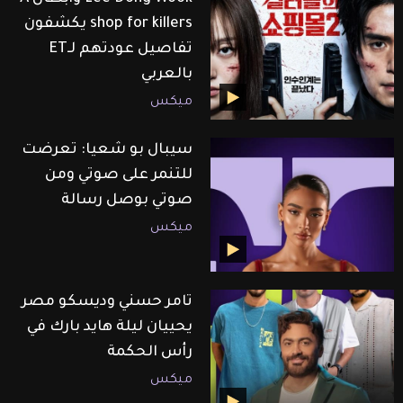
shop for killers يكشفون
تفاصيل عودتهم لـET
بالعربي
ميكس
سيبال بو شعيا: تعرضت
للتنمر على صوتي ومن
صوتي بوصل رسالة
ميكس
تامر حسني وديسكو مصر
يحييان ليلة هايد بارك في
رأس الحكمة
ميكس