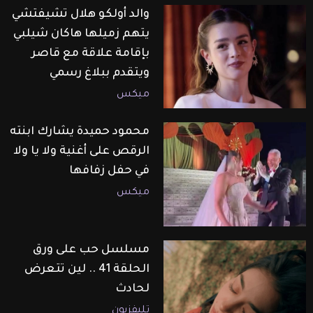
والد أولكو هلال تشيفتشي
يتهم زميلها هاكان شيلبي
بإقامة علاقة مع قاصر
ويتقدم ببلاغ رسمي
ميكس
محمود حميدة يشارك ابنته
الرقص على أغنية ولا يا ولا
في حفل زفافها
ميكس
مسلسل حب على ورق
الحلقة 41 .. لين تتعرض
لحادث
تليفزيون