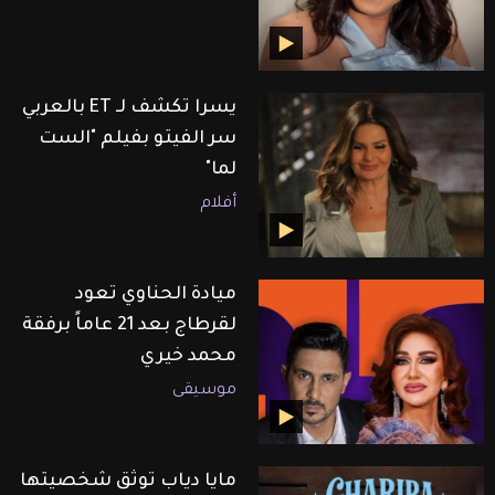
يسرا تكشف لـ ET بالعربي
سر الفيتو بفيلم "الست
لما"
أفلام
ميادة الحناوي تعود
لقرطاج بعد 21 عاماً برفقة
محمد خيري
موسيقى
مايا دياب توثق شخصيتها