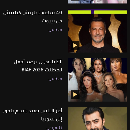
40 ساعة لـ باريش كيليتش
في بيروت
ميكس
ET بالعربي يرصد أجمل
لحظلت BIAF 2026
ميكس
أعز الناس يعيد باسم ياخور
إلى سوريا
تليفزيون