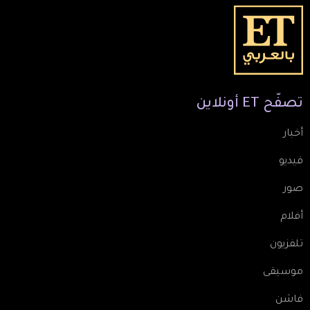
تصفّح
ET
أونلاين
أخبار
فيديو
صور
أفلام
تلفزيون
موسيقى
فاشن