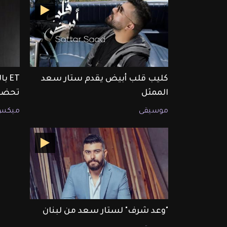
كليب قلب أبيض يقدم ستار سعد
ET 
الممثل
تحضير
موسيقى
ميكس
"وعد شرف" لستار سعد من لبنان