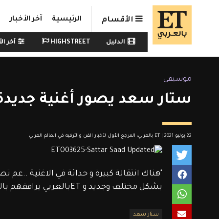
Skip to main conten
الرئيسية
آخر الأخبار
الأقسام
Watch menu
الدليل
HIGHSTREET
آخر الأ
موسيقى
ستار سعد يصور أغنية جديدة 
22 يوليو 2021 | ET بالعربي: المرجع الأول لأخبار الفن والترفيه في العالم العربي
"هناك انتقالة كبيرة و حداثة في الاغنية ..عم ت
بشكل مختلف وجديد و ETبالعربي يرافقهم بالكواليس وينقل لكم الأجواء في هذه اللقاءات. 
ستار سعد