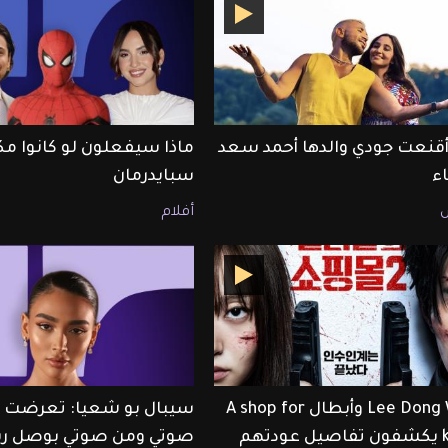
قنعت جودي والدها أحمد سعد
ماذا سيفعلون لو كانوا مك
اء
سبايدرمان
أفلام
Lee Dong Wook وأبطال A shop for
سيبال بو شعيا: تعرضت لل
killers يكشفون تفاصيل عودتهم
صوتي ومن صوتي بوصل رس