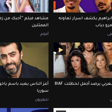
ابراهيم يكشف اسرار تعاونه
مشاهد فيلم "'أحبك من زم
رو دياب
الممثلين
ى
أفلام
ET بالعربي يرصد أجمل لحظلت BIAF
أعز الناس يعيد باسم ياخور
سوريا
تليفزيون