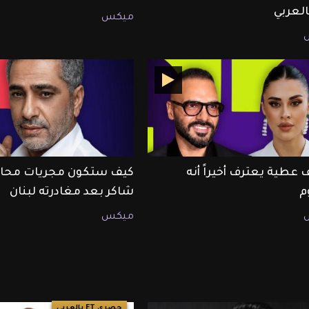
ميكس
 عطية يعترف أخيراً أنه
كيف ستكون مجريات محا
م
شاكر بعد مغادرته لبنان
ميكس
حصري ET بالعربي