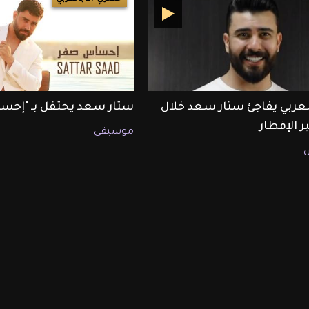
بالعربي يفاجئ ستار سعد خلال
ستار سعد يحتفل بـ "إح
 الإفطار
موسيقى