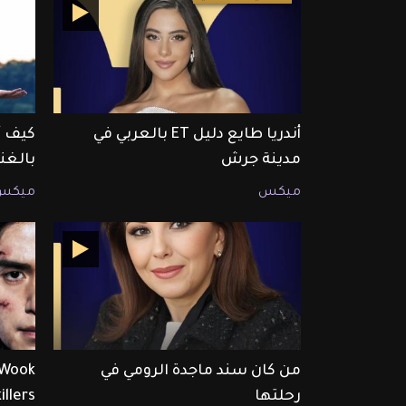
أندريا طايع دليل ET بالعربي في
كيف أ
مدينة جرش
بالغن
ميكس
ميكس
من كان سند ماجدة الرومي في
رحلتها