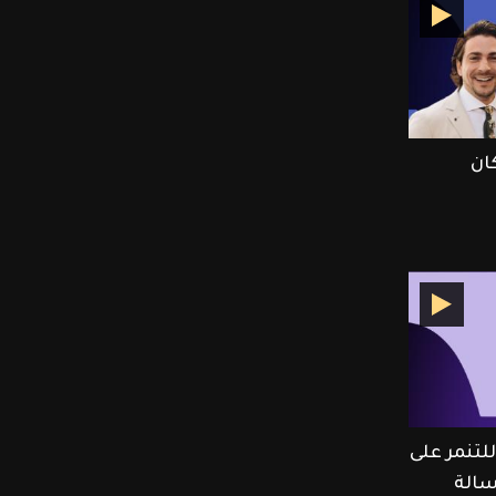
ان
تنمر على
الة