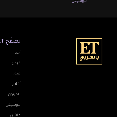
موسيقى
تصفّح
ET
أخبار
فيديو
صور
أفلام
تلفزيون
موسيقى
فاشن