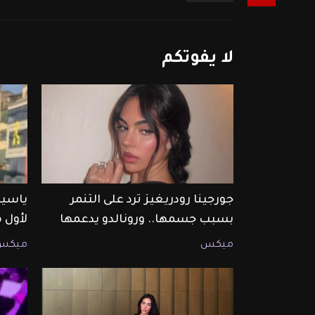
لا
يفوتكم
جورجينا رودريغيز ترد على التنمر
ياسين
بسبب جسمها.. ورونالدو يدعمها
لأول 
ميكس
ميكس