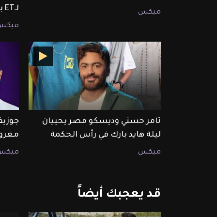
لـET بالعربي
ميكس
ميكس
تامر حسني وديسكو مصر يحييان
جوزيف
ليلة هايد بارك في رأس الحكمة
مغرو
ميكس
ميكس
قد
يعجبك
أيضاً