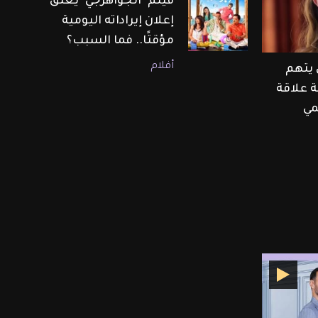
فيلم "الجواهرجي" يعلّق
إعلان إيراداته اليومية
مؤقتًا.. فما السبب؟
أفلام
 يتهم
ة علاقة
مي