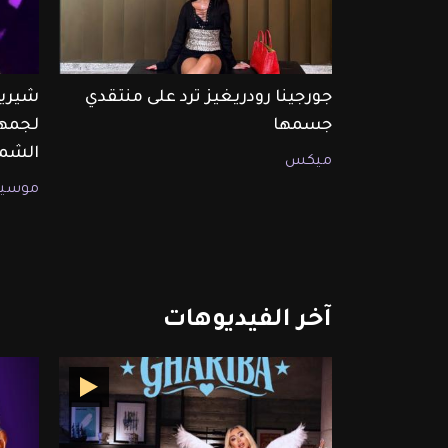
جورجينا رودريغيز ترد على منتقدي
شيرين
جسمها
لجمهو
الشما
ميكس
موسيق
آخر
الفيديوهات