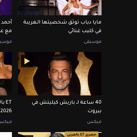
مايا دياب توثق شخصيتها الغريبة
أحمد 
في كليب غنائي
مع عم
موسيقى
موسيق
40 ساعة لـ باريش كيليتش في
بيروت
2026
ميكس
ميكس
حصري ET بالعربي