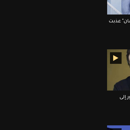
ان" عذبت
 إلى