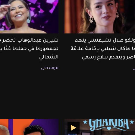
أولكو هلال تشيفتشي يتهم
شيرين عبدالوهاب تحضر م
ا هاكان شيلبي بإقامة علاقة
لجمهورها في حفلها غدًا ب
صر ويتقدم ببلاغ رسمي
الشمالي
موسيقى