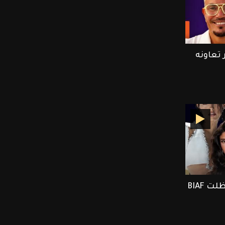
تعاونه
ET بالعربي يرصد أجمل لحظلت BIAF