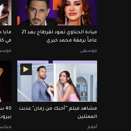
ميادة الحناوي تعود لقرطاج بعد 21
مايا 
عاماً برفقة محمد خيري
في كل
موسيقى
موسيق
مشاهد فيلم "'أحبك من زمان" عذبت
40 
الممثلين
بيروت
أفلام
ميكس