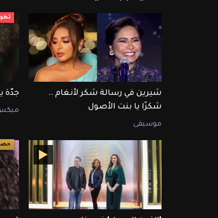
تطور
شيرين في رسالة شكر لأنغام ..
جدّة ي
شكرًا يا بنت الأصول
ميكس
موسيقى
حصري ET ب