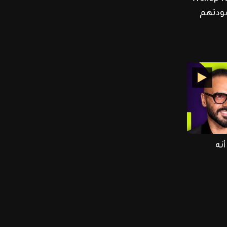
 عودتهم
نه