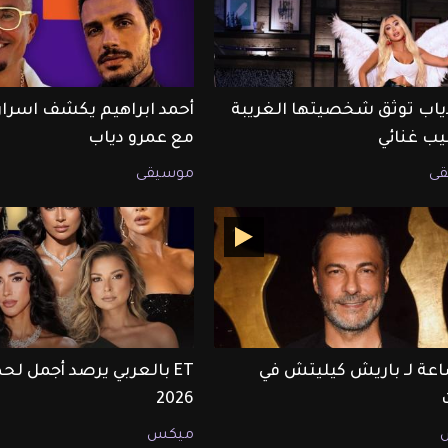
دياب توثق شخصيتها الغريبة
أحمد ابراهيم يكشف اسرار 
يب غنائي
مع عمرو دياب
ى
موسيقى
ساعة لـ باريش كيليتش في
2026
ميكس