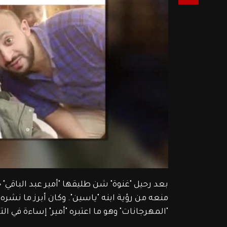
بعد رحيل "غنوة" شن طليقها "أمير عبد الباقي"
منعه من رؤية ابنه "ياسين". وكان أبرز ما نشره 
"المهرجانات" وهو ما اعتبره "أمير" إساءة في الت