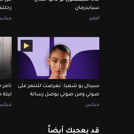
سبايدرمان
رحلته
أفلام
ميكس
سيبال بو شعيا: تعرضت للتنمر على
تامر 
صوتي ومن صوتي بوصل رسالة
ليلة 
ميكس
ميكس
قد
يعجبك
أيضاً