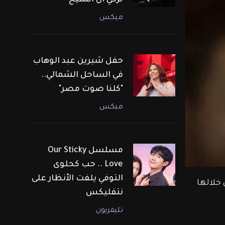
تركي آل الشيخ
ميكس
حفل شيرين عبد الوهاب
في الساحل الشمالي..
"كلنا صوت مصر"
ميكس
مسلسل Our Sticky
Love .. حب كحلوى
التوفي يلفت الأنظار على
خلالها 
نتفليكس
تليفزيون