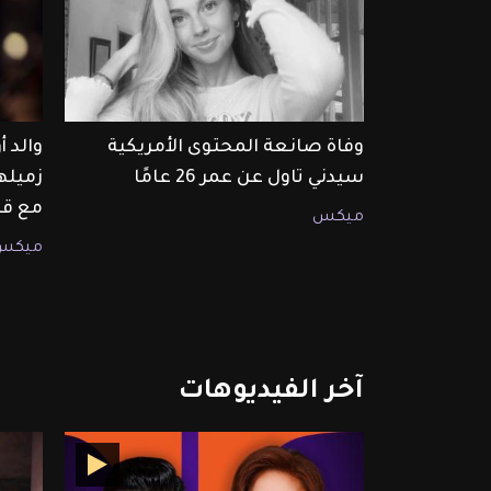
وفاة صانعة المحتوى الأمريكية
والد 
سيدني تاول عن عمر 26 عامًا
زميله
مع قا
ميكس
ميكس
آخر
الفيديوهات