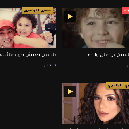
ات
حصري ET بالعربي
اسين ترد على والده
ياسين يعيش حرب عائلية
ميكس
العربي