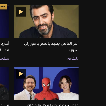
حصري ET ب
أعز الناس يعيد باسم ياخور إلى
سوريا
مدين
تليفزيون
ميكس
ماذا سيفعلون لو كانوا مكان
من كا