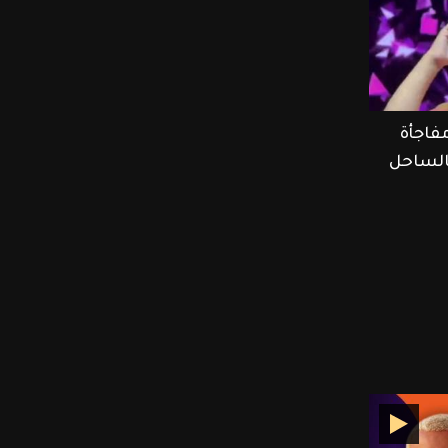
فاجأة
الساحل