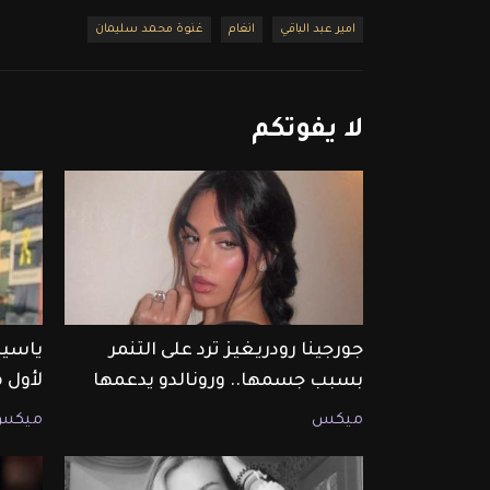
امير عبد الباقي
انغام
غنوة محمد سليمان
لا
يفوتكم
جورجينا رودريغيز ترد على التنمر
ياسين
بسبب جسمها.. ورونالدو يدعمها
لأول 
ميكس
ميكس