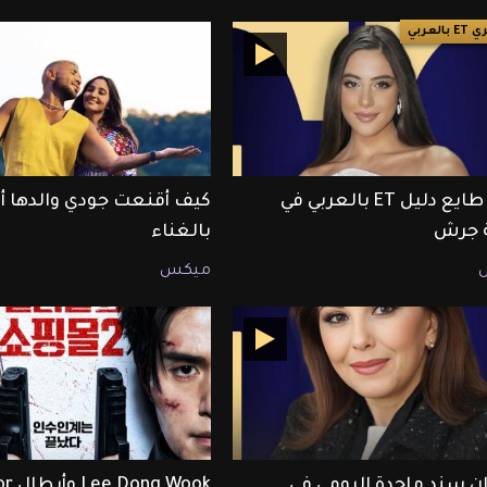
العربي
أندريا طايع دليل ET بالعربي في
كيف أقنعت جودي والدها 
ة جرش
بالغناء
ميكس
ن سند ماجدة الرومي في
 Wook