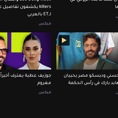
ا
killers يكشفون تفاصيل
لـET بالعربي
ميكس
حسني وديسكو مصر يحييان
جوزيف عطية يعترف أخيراً أ
هايد بارك في رأس الحكمة
مغروم
ميكس