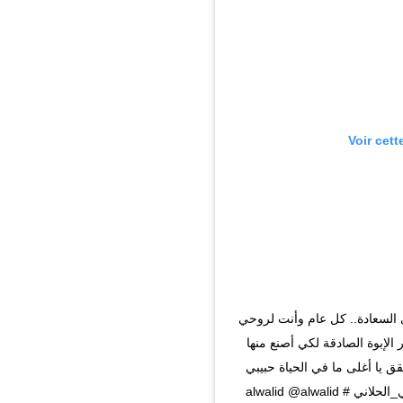
Voir cett
السعادة.. كل عام وأنت لروحي 
لإبوة الصادقة لكي أصنع منها 
ق يا أغلى ما في الحياة حبيبي 
كل عام وانت بالف خير 🙏❤️ #الوليد_الحلاني #عاصي_الحلاني #alwalid @alwalid 