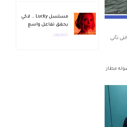
مسلسل Lucky .. لاكي
يحقق تفاعل واسع
تليفزيون
تي تأتي 
وله مطار 