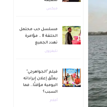
شقيقه
ميكس
مسلسل حب محتمل
الحلقة 8 .. مؤامرة
تهدد الجميع
تليفزيون
فيلم "الجواهرجي"
يعلّق إعلان إيراداته
اليومية مؤقتًا.. فما
السبب؟
أفلام