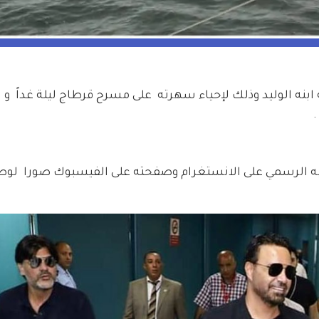
بنه الوليد وذلك لإحياء سهرته  على مسرح قرطاج ليلة غداً  و ال
الرسمي على الانستغرام وصفحته على الفيسبوك صورا  لوص