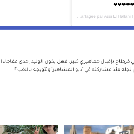
Une publication partagée par
Assi El Hallani
(
رطاج بإقبال جماهيري كبير..فهل يكون الوليد إحدى مفاجاءات 
جله منذ مشاركته في "ديو المشاهير" وتتويجه باللقب؟! 