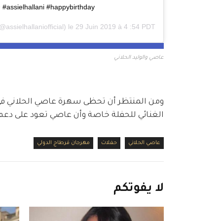
#assielhallani #happybirthday ❤️❤️❤️❤️❤️
@assielhallaniofficial) le
29 Juin 2019 à 4 :54 PDT
عاصي والوليد الحلاني
ومن المنتظر أن تحظى سهرة عاصي الحلاني في ق
الغنائي للحفلة خاصة وأن عاصي تعود على دعم ن
عاصي الحلاني
حفلات
مهرجان قرطاج الدولي
لا
يفوتكم