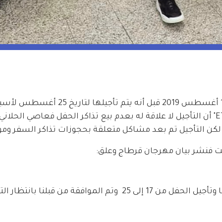
 حفلة عاصي كان قد تم جدولتها  سابقا بيوم 17 أغسطس 2019 قبل أنه يتم تأجيلها لتاري
لوجستية  , و أكدت مصادر مطلعة لــ"بالعربي ET" أن التأجيل لا علاقة له بعدم بيع تذاكر الحفل فعاصي الحل
 لكن التأجيل تم بعد مشاكل متعلقة بحجوزات تذاكر السفر وموا
 فنشر بيان مهرجان قرطاج وعلق:
"قرار إدارة مهرجان قرطاج نشر بعد الاتصال بنا وتأجيل الحفل من 17 إلى 25  وتم الموافقة من قبلن