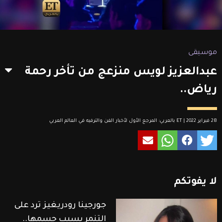
موسيقى
عبدالعزيز لويس منزعج من تأخر رحمة
رياض..
28 فبراير 2022 | ET بالعربي: المرجع الأول لأخبار الفن والترفيه في العالم العربي
لا
يفوتكم
جورجينا رودريغيز ترد على
التنمر بسبب جسمها..