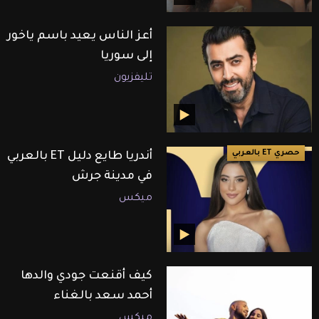
أعز الناس يعيد باسم ياخور
إلى سوريا
تليفزيون
حصري ET بالعربي
أندريا طايع دليل ET بالعربي
في مدينة جرش
ميكس
كيف أقنعت جودي والدها
أحمد سعد بالغناء
ميكس