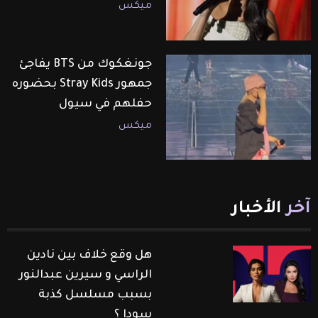
ميكس
جونغكوك من BTS يفاجئ
جمهور Stray Kids بحضوره
حفلهم في سيول
ميكس
آخر
الأخبار
هل وقع خلاف بين نادين
الراسي و سيرين عبدالنور
بسبب مسلسل كذبة
سودا ؟