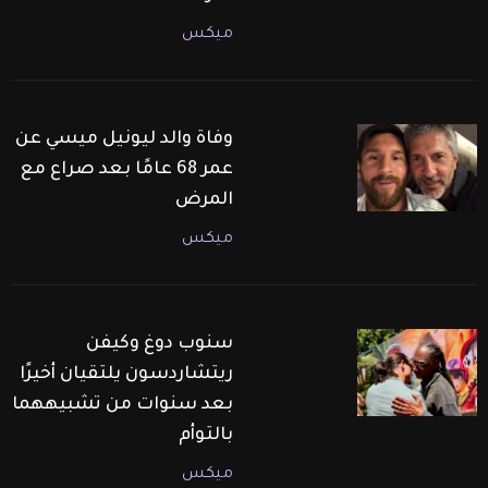
ميكس
وفاة والد ليونيل ميسي عن
عمر 68 عامًا بعد صراع مع
المرض
ميكس
سنوب دوغ وكيفن
ريتشاردسون يلتقيان أخيرًا
بعد سنوات من تشبيههما
بالتوأم
ميكس