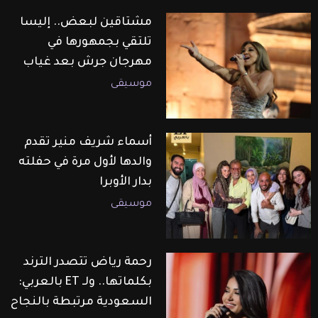
مشتاقين لبعض.. إليسا
تلتقي بجمهورها في
مهرجان جرش بعد غياب
موسيقى
أسماء شريف منير تقدم
والدها لأول مرة في حفلته
بدار الأوبرا
موسيقى
رحمة رياض تتصدر الترند
بكلماتها.. ولـ ET بالعربي:
السعودية مرتبطة بالنجاح