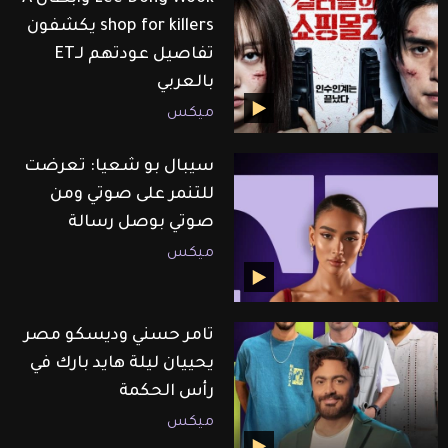
shop for killers يكشفون
تفاصيل عودتهم لـET
بالعربي
ميكس
سيبال بو شعيا: تعرضت
للتنمر على صوتي ومن
صوتي بوصل رسالة
ميكس
تامر حسني وديسكو مصر
يحييان ليلة هايد بارك في
رأس الحكمة
ميكس