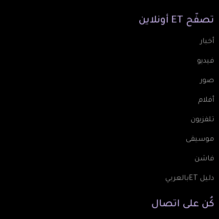
تصفّح
ET
أونلاين
أخبار
فيديو
صور
أفلام
تلفزيون
موسيقى
فاشن
دليل ETبالعربي
كُن
على
اتصال