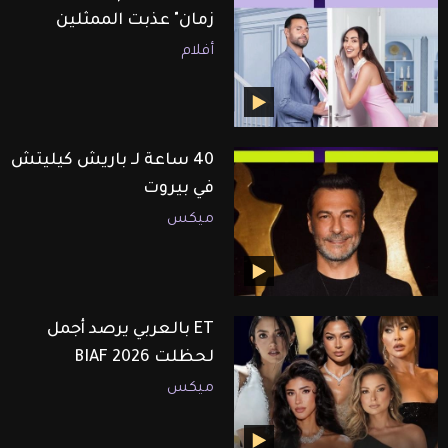
زمان" عذبت الممثلين
أفلام
40 ساعة لـ باريش كيليتش
في بيروت
ميكس
ET بالعربي يرصد أجمل
لحظلت BIAF 2026
ميكس