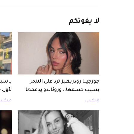
لا
يفوتكم
جورجينا رودريغيز ترد على التنمر
ياسين
بسبب جسمها.. ورونالدو يدعمها
لأول 
ميكس
ميكس