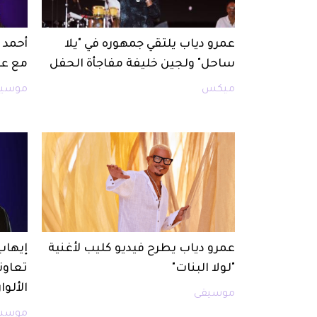
عمرو دياب يلتقي جمهوره في "يلا
أحمد 
ساحل" ولجين خليفة مفاجأة الحفل
مع عم
ميكس
موسيق
عمرو دياب يطرح فيديو كليب لأغنية
إيهاب
"لولا البنات"
تعاون
الألوا
موسيقى
موسيق