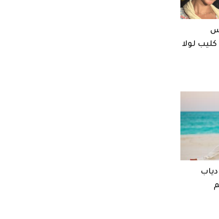
س
كليب لولا
دياب
م