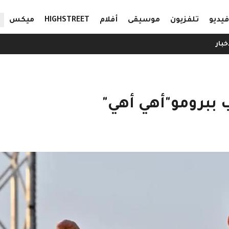
ال
فيديو
تلفزيون
موسيقى
أفلام
HIGHSTREET
ميكس
خبار
 ببرومو"أهي أهي"