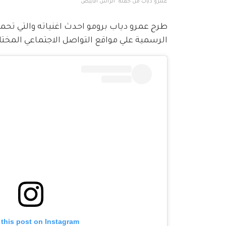
عمرو دياب من حفلة "الرأس الأبيض"
طرح عمرو دياب برومو احدث اغنياته والتي تحم
الرسمية علي مواقع التواصل الاجتماعي المختلفة، لتحتل ال
 this post on Instagram