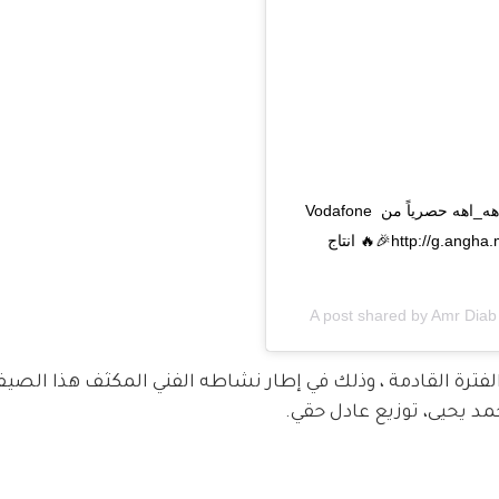
خليك اول واحد يسمع اغنية #عمرو_دياب الجديدة #اهه_اهه حصرياً من Vodafone 
MUSIC على انغامي من اللينك ده http://g.angha.me/preorder2🎉🔥 انتاج 
A post shared by
Amr Diab
لفترة القادمة ، وذلك في إطار نشاطه الفني المكثف هذا الصيف
د يحيى، توزيع عادل حقي. 