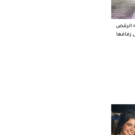
ه الرقص
ل زفافها