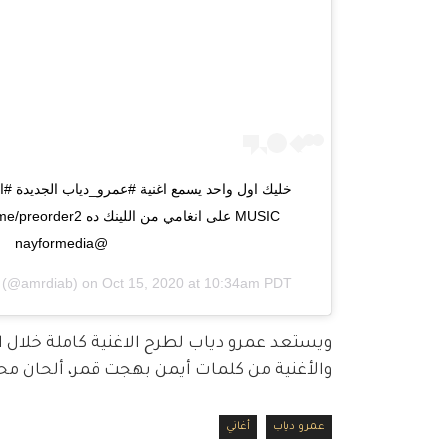
@nayformedia
(@amrdiab) on
Oct 15, 2020 at 10:34am PDT
ويستعد عمرو دياب لطرح الاغنية كاملة خلال ا
والأغنية من كلمات أيمن بهجت قمر، ألحان محم
عمرو دياب
أغاني