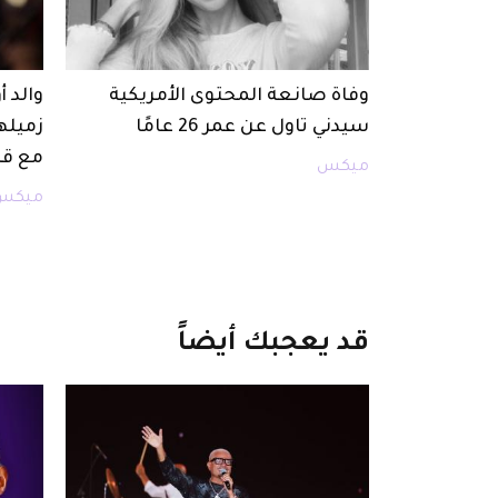
وفاة صانعة المحتوى الأمريكية
والد 
سيدني تاول عن عمر 26 عامًا
زميله
مع قا
ميكس
ميكس
قد
يعجبك
أيضاً