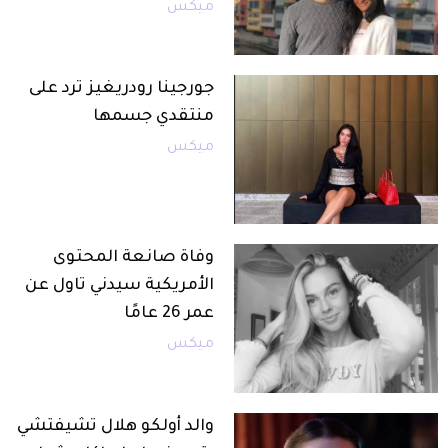
ميكس
جورجينا رودريغيز ترد على
منتقدي جسمها
ميكس
وفاة صانعة المحتوى
الأمريكية سيدني تاول عن
عمر 26 عامًا
ميكس
والد أولكو هلال تشيفتشي