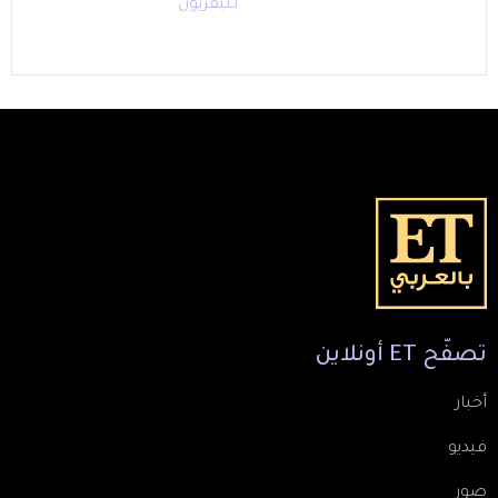
تليفزيون
تصفّح
ET
أونلاين
أخبار
فيديو
صور