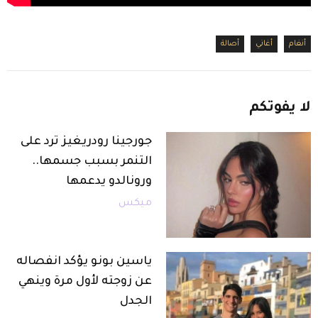
أنغام
أغاني
أصالة
لا
يفوتكم
جورجينا رودريغيز ترد على
التنمر بسبب جسمها..
ورونالدو يدعمها
ميكس
ياسين بونو يؤكد انفصاله
عن زوجته لأول مرة وينهي
الجدل