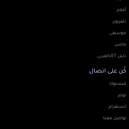
أفلام
تلفزيون
موسيقى
فاشن
دليل ETبالعربي
كُن
على
اتصال
فيسبوك
تويتر
انستقرام
تواصل معنا