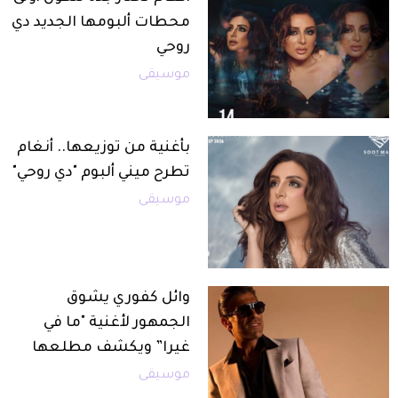
محطات ألبومها الجديد دي
روحي
موسيقى
بأغنية من توزيعها.. أنغام
تطرح ميني ألبوم "دي روحي"
موسيقى
وائل كفوري يشوق
الجمهور لأغنية "ما في
غيرا” ويكشف مطلعها
موسيقى