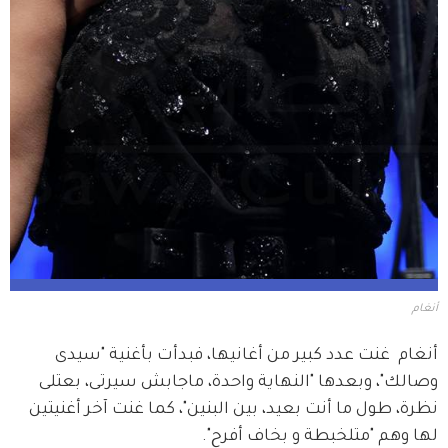
أنغام
أنغام  غنت عدد كبير من أغانيها، فبدأت بأغنية "سيدى 
وصالك"، وبعدها "النهاية واحدة، ماجابش سيرتى، بعتلى 
نظرة، طول ما أنت بعيد، بين البنين"، كما غنت آخر أغنيتين 
لها وهم "متلخبطة و بخاف أفرح".