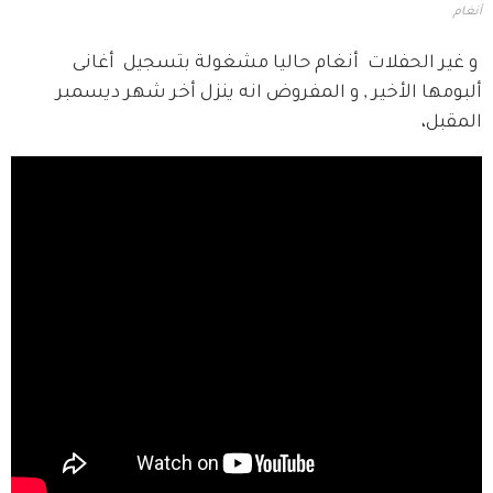
أنغام
 و غير الحفلات  أنغام حاليا مشغولة بتسجيل  أغانى 
ألبومها الأخير , و المفروض انه ينزل أخر شهر ديسمبر 
المقبل،