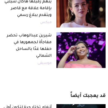
يتهم زميلها هاكان شيلبي
بإقامة علاقة مع قاصر
ويتقدم ببلاغ رسمي
ميكس
شيرين عبدالوهاب تحضر
مفاجأة لجمهورها في
حفلها غدًا بالساحل
الشمالي
موسيقى
قد
يعجبك
أيضاً
أنغام تختار جدة لتكون أولى