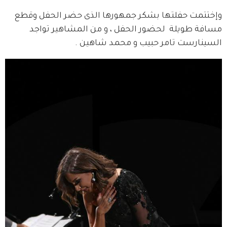
وإختتمت حفلتها بشكر جمهورها الذى حضر الحفل وقطع 
مسافة طويلة  لحضور الحفل ، و من المشاهير تواجد 
السينارست تامر حبيب و محمد شاهين .