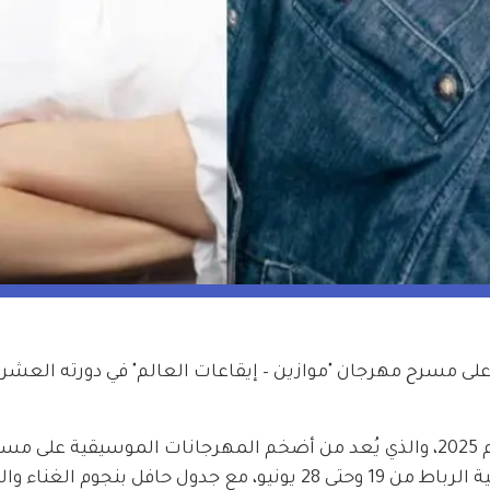
لى مسرح مهرجان "موازين – إيقاعات العالم" في دورته العشر
وينطلق مهرجان موازين في دورته الجديدة لعام 2025، والذي يُعد من أضخم المهرجانات الموسيقية على
العالم العربي، حيث تحتضنه العاصمة المغربية الرباط من 19 وحتى 28 يونيو، مع جدول حافل بن