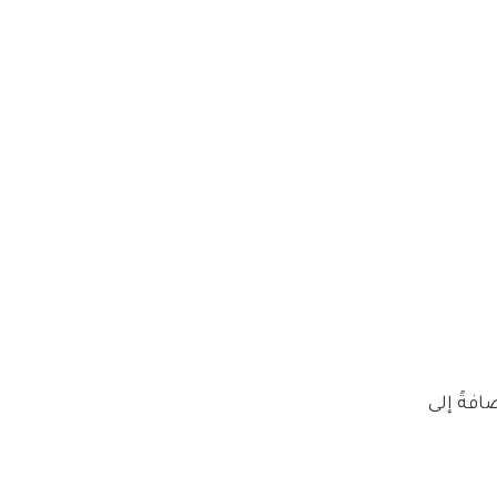
افةً إلى 