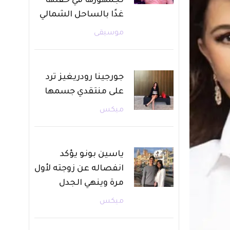
لجمهورها في حفلها
غدًا بالساحل الشمالي
موسيقى
جورجينا رودريغيز ترد
على منتقدي جسمها
ميكس
ياسين بونو يؤكد
انفصاله عن زوجته لأول
مرة وينهي الجدل
ميكس