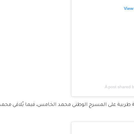
View
A post shared 
السبت 21 يونيو، في أمسية طربية على المسرح الوطني محمد الخامس، فيما يُلاقي م