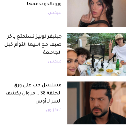
ورونالدو يدعمها
ميكس
جينيفر لوبيز تستمتع بآخر
صيف مع ابنيها التوأم قبل
الجامعة
ميكس
مسلسل حب على ورق
الحلقة 38 .. مروان يكشف
السر لـ أوس
تليفزيون