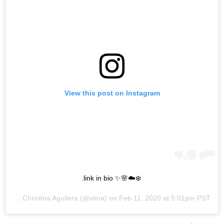
View this post on Instagram
❄️☁️🌸✨ link in bio.
A post shared by
Christina Aguilera
(@xtina) on
Feb 11, 2020 at 5:01pm PST