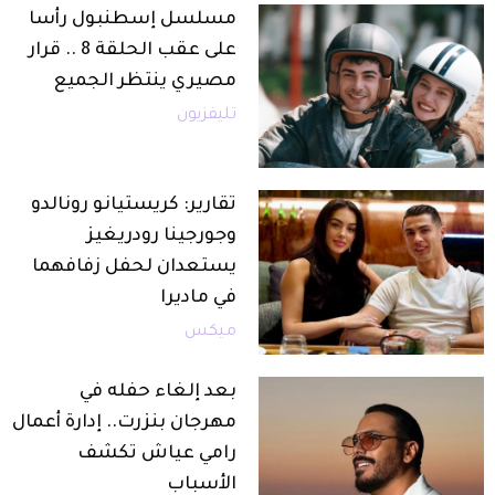
مسلسل إسطنبول رأسا
على عقب الحلقة 8 .. قرار
مصيري ينتظر الجميع
تليفزيون
تقارير: كريستيانو رونالدو
وجورجينا رودريغيز
يستعدان لحفل زفافهما
في ماديرا
ميكس
بعد إلغاء حفله في
مهرجان بنزرت.. إدارة أعمال
رامي عياش تكشف
الأسباب