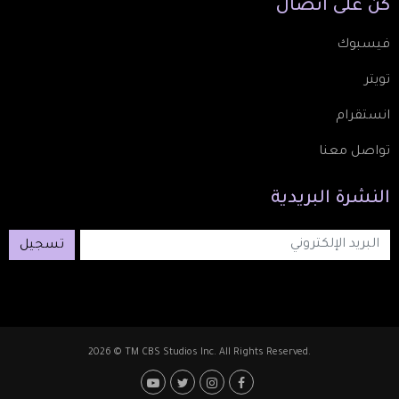
كُن
على
اتصال
فيسبوك
تويتر
انستقرام
تواصل معنا
النشرة
البريدية
تسجيل
2026 © TM CBS Studios Inc. All Rights Reserved.
Footer: Social Media