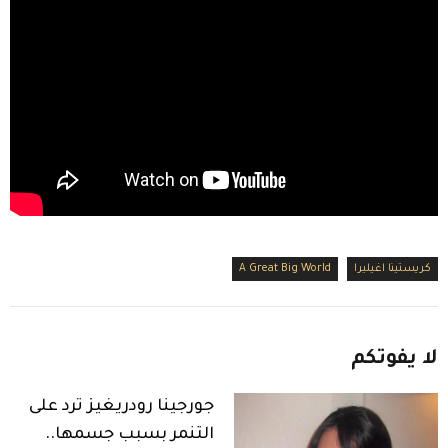
كريستينا اغيليرا
A Great Big World
لا
يفوتكم
جورجينا رودريغيز ترد على
التنمر بسبب جسمها..