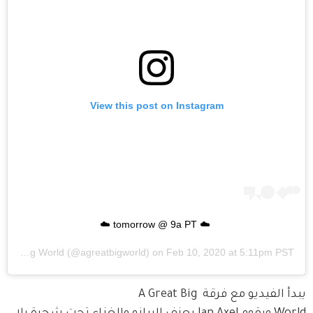
View this post on Instagram
☁️ tomorrow @ 9a PT ☁️
A Great Big World
(@agreatbigworld) on
Feb 10, 2020 at 5:11pm PST
يبدأ الفيديو مع فرقة A Great Big 