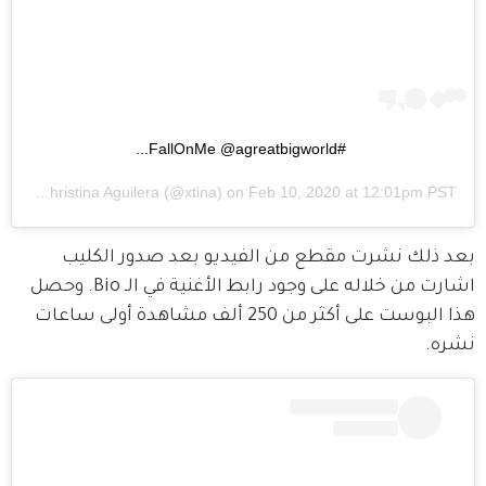
#FallOnMe @agreatbigworld...
red by
Christina Aguilera
(@xtina) on
Feb 10, 2020 at 12:01pm PST
بعد ذلك نشرت مقطع من الفيديو بعد صدور الكليب 
اشارت من خلاله على وجود رابط الأغنية في الـ Bio. وحصل 
هذا البوست على أكثر من 250 ألف مشاهدة أولى ساعات 
نشره. 