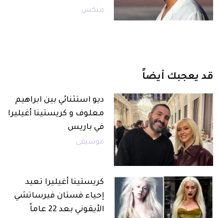
ميكس
قد
يعجبك
أيضاً
ديو استثنائي بين ابراهيم
معلوف و كريستينا أغيليرا
في باريس
موسيقى
كريستينا أغيليرا تعيد
إحياء فستان فيرساتشي
الأيقوني بعد 22 عاماً