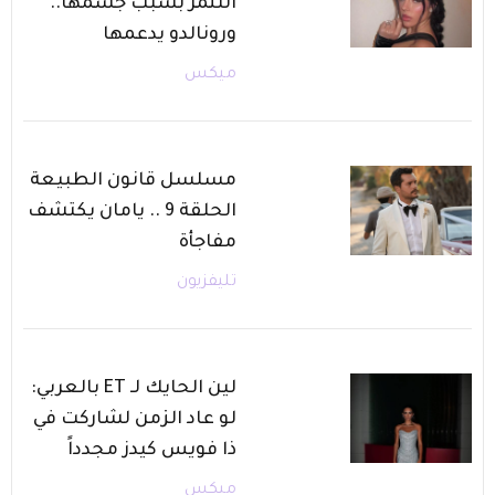
التنمر بسبب جسمها..
ورونالدو يدعمها
ميكس
مسلسل قانون الطبيعة
الحلقة 9 .. يامان يكتشف
مفاجأة
تليفزيون
لين الحايك لـ ET بالعربي:
لو عاد الزمن لشاركت في
ذا فويس كيدز مجدداً
ميكس