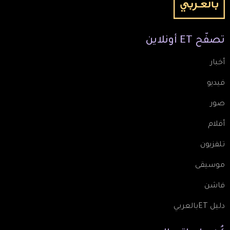
تصفّح
ET
أونلاين
أخبار
فيديو
صور
أفلام
تلفزيون
موسيقى
فاشن
دليل ETبالعربي