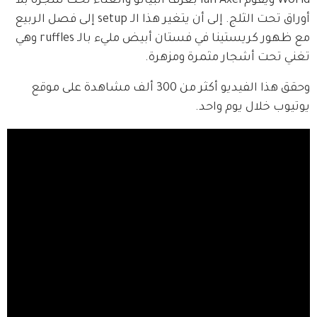
World ويقوم Ian Axel بعزف البيانو والغناء تحت شجرة بلا 
أوراق تحت الثلج. إلى أن يتغير هذا الـ setup إلى فصل الربيع 
مع ظهور كريستينا في فستان أبيض مليء بالـ ruffles وهي 
تغني تحت أشجار مثمرة ومزهرة. 
وحقق هذا الفيديو أكثر من 300 ألف مشاهدة على موقع 
يوتيوب خلال يوم واحد. 