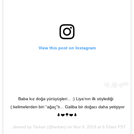
View this post on Instagram
Baba kız doğa yürüyüşleri... :) Liya’nın ilk söylediği 
kelimelerden biri “ağaç”tı... Galiba bir doğacı daha yetişiyor:) 
🌲❤️🌳❤️🌲
A post shared by
Tarkan
(@tarkan) on
Nov 9, 2019 at 6:53am PST