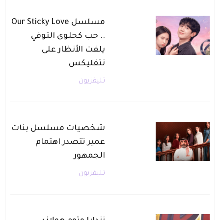
مسلسل Our Sticky Love
.. حب كحلوى التوفي
يلفت الأنظار على
نتفليكس
تليفزيون
شخصيات مسلسل بنات
عمير تتصدر اهتمام
الجمهور
تليفزيون