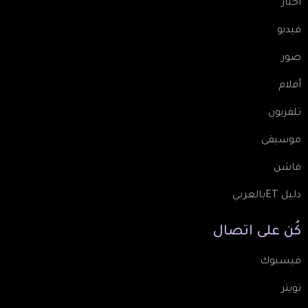
أخبار
فيديو
صور
أفلام
تلفزيون
موسيقى
فاشن
دليل ETبالعربي
كُن
على
اتصال
فيسبوك
تويتر