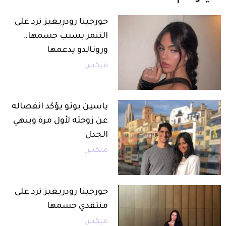
جورجينا رودريغيز ترد على
التنمر بسبب جسمها..
ورونالدو يدعمها
ميكس
ياسين بونو يؤكد انفصاله
عن زوجته لأول مرة وينهي
الجدل
ميكس
جورجينا رودريغيز ترد على
منتقدي جسمها
ميكس