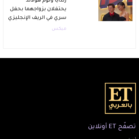
زندايا وتوم هولاند
يحتفلان بزواجهما بحفل
سري في الريف الإنجليزي
ميكس
تصفّح
ET
أونلاين