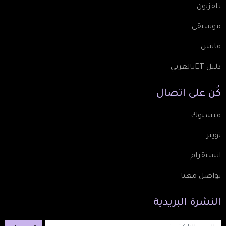
تلفزيون
موسيقى
فاشن
دليل ETبالعربي
كُن
على
اتصال
فيسبوك
تويتر
انستقرام
تواصل معنا
النشرة
البريدية