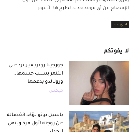
رمزي السيوف والقلب بالإضافة إلى "2020" من دون 
الإفصاح عن أي موعد جديد لطرح ها الألبوم.
ليدي غاغا
لا
يفوتكم
جورجينا رودريغيز ترد على
التنمر بسبب جسمها..
ورونالدو يدعمها
ميكس
ياسين بونو يؤكد انفصاله
عن زوجته لأول مرة وينهي
الجدل