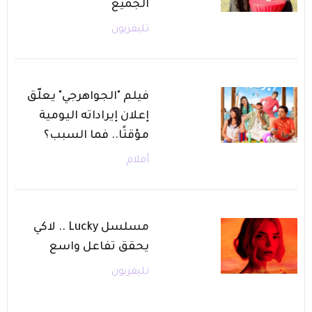
الجميع
تليفزيون
فيلم "الجواهرجي" يعلّق
إعلان إيراداته اليومية
مؤقتًا.. فما السبب؟
أفلام
مسلسل Lucky .. لاكي
يحقق تفاعل واسع
تليفزيون