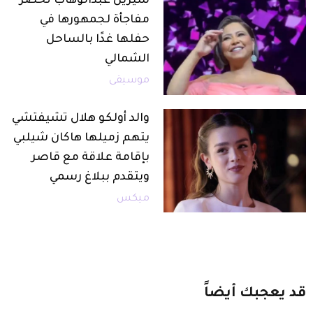
شيرين عبدالوهاب تحضر
مفاجأة لجمهورها في
حفلها غدًا بالساحل
الشمالي
موسيقى
والد أولكو هلال تشيفتشي
يتهم زميلها هاكان شيلبي
بإقامة علاقة مع قاصر
ويتقدم ببلاغ رسمي
ميكس
قد
يعجبك
أيضاً