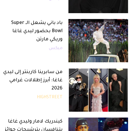
باد باني يشعل الـ Super
Bowl بحضور ليدي غاغا
وريكي مارتن
ميكس
من سابرينا كاربنتر إلى ليدي
غاغا: أبرز إطلالات غرامي
2026
HIGHSTREET
كيندريك لامار وليدي غاغا
يتنافسان بترشيحات جوائز