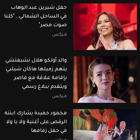
حفل شيرين عبد الوهاب
في الساحل الشمالي.. "كلنا
صوت مصر"
ميكس
والد أولكو هلال تشيفتشي
يتهم زميلها هاكان شيلبي
بإقامة علاقة مع قاصر
ويتقدم ببلاغ رسمي
ميكس
محمود حميدة يشارك ابنته
الرقص على أغنية ولا يا ولا
في حفل زفافها