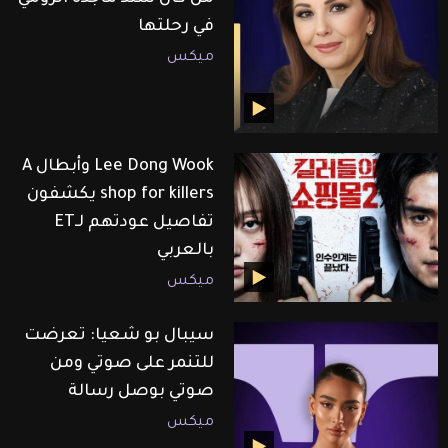
في رحلتها
ميكس
Lee Dong Wook وأبطال A
shop for killers يكشفون
تفاصيل عودتهم لـET
بالعربي
ميكس
سيبال بو شعيا: تعرضت
للتنمر على صوتي ومن
صوتي بوصل رسالة
ميكس