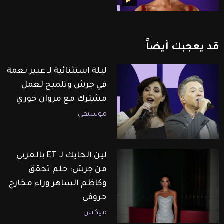
قد
يعجبك
أيضاً
ليلة استثنائية لـ عبير نعمة
في جرش وتلميح لعمل
مشترك مع مروان خوري
موسيقى
لين الحايك لـ ET بالعربي
من جرش: حلم تحقق
وكاظم الساهر وراء مخارج
حروفي
ميكس