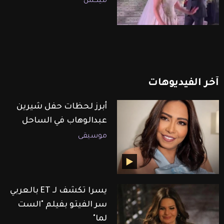
ميكس
آخر
الفيديوهات
أبرز لحظات حفل شيرين
عبدالوهاب في الساحل
موسيقى
يسرا تكشف لـ ET بالعربي
سر الفيتو بفيلم "الست
لما"