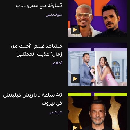
تعاونه مع عمرو دياب
موسيقى
مشاهد فيلم "'أحبك من
زمان" عذبت الممثلين
أفلام
40 ساعة لـ باريش كيليتش
في بيروت
ميكس