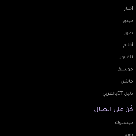
أخبار
فيديو
صور
أفلام
تلفزيون
موسيقى
فاشن
دليل ETبالعربي
كُن
على
اتصال
فيسبوك
تويتر