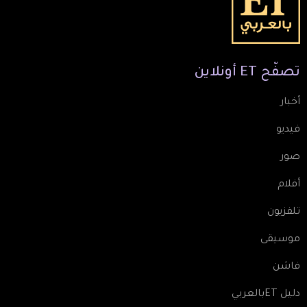
تصفّح
ET
أونلاين
أخبار
فيديو
صور
أفلام
تلفزيون
موسيقى
فاشن
دليل ETبالعربي