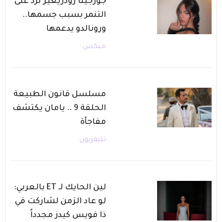
جورجينا رودريغيز ترد على
التنمر بسبب جسمها..
ورونالدو يدعمها
ميكس
مسلسل قانون الطبيعة
الحلقة 9 .. يامان يكتشف
مفاجأة
تليفزيون
لين الحايك لـ ET بالعربي:
لو عاد الزمن لشاركت في
ذا فويس كيدز مجدداً