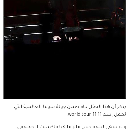
يذكر أن هذا الحفل جاء ضمن جولة ملوما العالمية التي 
تحمل إسم world tour 11:11.
ولم تنتهي ليلة محبين مالوما هنا فاكتملت الحفلة في 