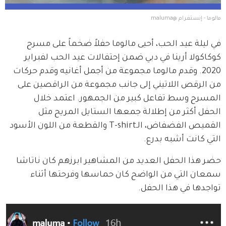
مالوما - إنستغرام @maluma
في ليلة عيد الحب، أحيى مالوما حفلاً ضخماً على مسرح 
كوكاكولا أرينا في دبي ضمن إحتفالات عيد الحب لفبراير 
2020. وقدم مالوما مجموعة من أجمل أغانيه وقدم حركات 
من الرقص اللاتيني إلى جانب مجموعة من الراقصين على 
المسرح وسط تفاعل كبير من الجمهور. اعتمد خلال 
الحفل أكثر من إطلالة جمعها الستايل المريح مثل 
القميص الفضفاض، الـT-shirt والقطعة من اللون الأسود 
التي كانت أشبه بدرع.
حضر هذا الحفل العديد من المشاهير ابرزهم كان ناتاشا 
سمعان التي من الواضح كان حماسها وفرحتها أثناء 
تواجدها في هذا الحفل.