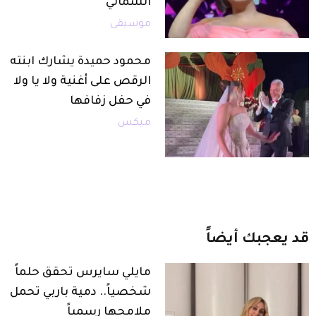
الشمالي
موسيقى
محمود حميدة يشارك ابنته
الرقص على أغنية ولا يا ولا
في حفل زفافها
ميكس
قد
يعجبك
أيضاً
مايلي سايرس تحقق حلماً
شخصياً.. دمية باربي تحمل
ملامحها رسمياً