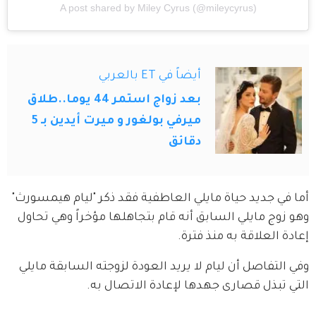
A post shared by Miley Cyrus (@mileycyrus)
أيضاً في ET بالعربي
بعد زواج استمر 44 يوما..طلاق
ميرفي بولغور و ميرت أيدين بـ 5
دقائق
أما في جديد حياة مايلي العاطفية فقد ذكر "ليام هيمسورث" 
وهو زوج مايلي السابق أنه قام بتجاهلها مؤخراً وهي تحاول 
إعادة العلاقة به منذ فترة.
وفي التفاصل أن ليام لا يريد العودة لزوجته السابقة مايلي 
التي تبذل قصارى جهدها لإعادة الاتصال به.