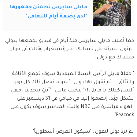
مايلي سايرس تطمئن جمهورها
"لدي بضعة أيام للتعافي"
كما أعلنت مايلي سايرس منذ أيام في فيديو يجمعها بدولي 
بارتون نشرته على حسابها عبر إنستغرام وقالت في حوار 
مشترك مع دولي : 
" حفلة مايلي لرأس السنة الميلادية سوف تجمع الأناقة 
والتألق" .. ثم تقول لها دولي : "سوف نفعل ذلك كل يوم، 
أليس كذلك يا مايلي !؟" لتجيب مايلي : "أنتِ تتحدثين معي 
بشكل جيّد. إنضموا إلينا في ميامي في 31 ديسمبر على 
الهواء مباشرة على NBC والبث المباشر سوف يكون على 
Peacock"
ثم تردّ دولي لتقول : "سيكون العرض أسطورياً"