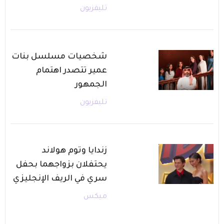
تليفزيون
شخصيات مسلسل بنات
عمير تتصدر اهتمام
الجمهور
تليفزيون
زندايا وتوم هولاند
يحتفلان بزواجهما بحفل
سري في الريف الإنجليزي
ميكس