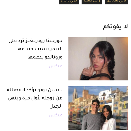
مايلي سايرس
رأس السنة
دولي بارتون
لا
يفوتكم
جورجينا رودريغيز ترد على
التنمر بسبب جسمها..
ورونالدو يدعمها
ميكس
ياسين بونو يؤكد انفصاله
عن زوجته لأول مرة وينهي
الجدل
ميكس