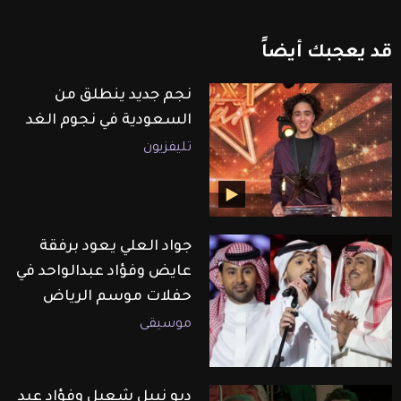
قد
يعجبك
أيضاً
نجم جديد ينطلق من
السعودية في نجوم الغد
تليفزيون
جواد العلي يعود برفقة
عايض وفؤاد عبدالواحد في
حفلات موسم الرياض
موسيقى
ديو نبيل شعيل وفؤاد عبد