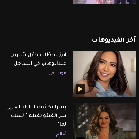
آخر
الفيديوهات
أبرز لحظات حفل شيرين
عبدالوهاب في الساحل
موسيقى
يسرا تكشف لـ ET بالعربي
سر الفيتو بفيلم "الست
لما"
أفلام