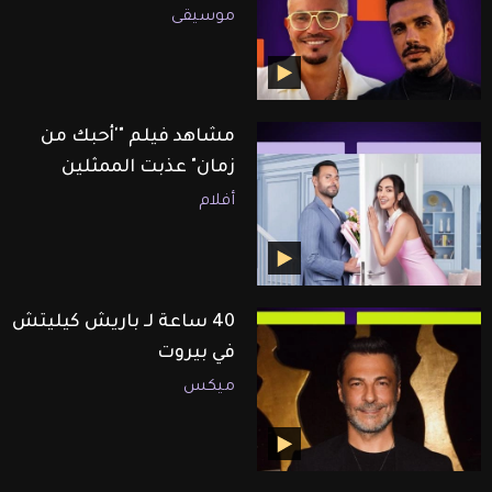
موسيقى
مشاهد فيلم "'أحبك من
زمان" عذبت الممثلين
أفلام
40 ساعة لـ باريش كيليتش
في بيروت
ميكس