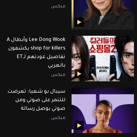
ميكس
Lee Dong Wook وأبطال A
shop for killers يكشفون
تفاصيل عودتهم لـET
بالعربي
ميكس
سيبال بو شعيا: تعرضت
للتنمر على صوتي ومن
صوتي بوصل رسالة
ميكس