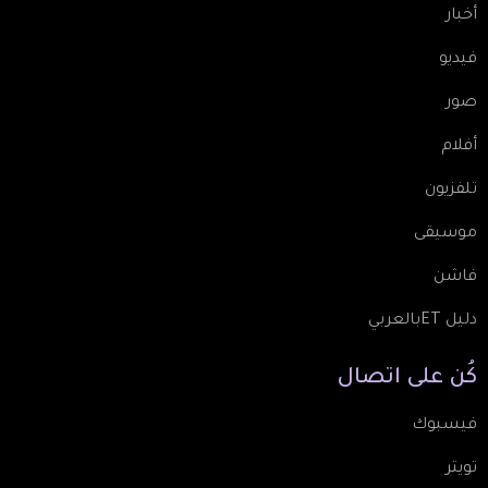
أخبار
فيديو
صور
أفلام
تلفزيون
موسيقى
فاشن
دليل ETبالعربي
كُن
على
اتصال
فيسبوك
تويتر