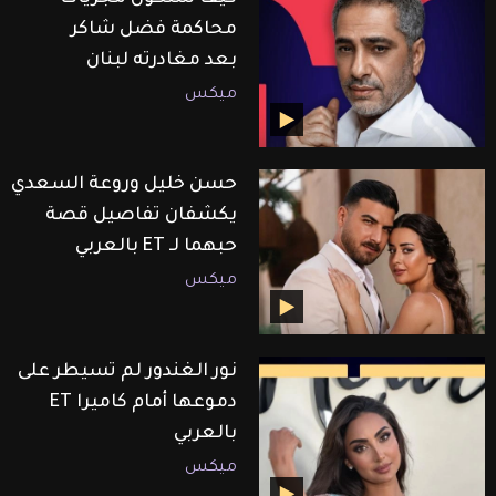
محاكمة فضل شاكر
بعد مغادرته لبنان
ميكس
حسن خليل وروعة السعدي
يكشفان تفاصيل قصة
حبهما لـ ET بالعربي
ميكس
نور الغندور لم تسيطر على
دموعها أمام كاميرا ET
بالعربي
ميكس