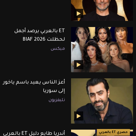
ET بالعربي يرصد أجمل
لحظلت BIAF 2026
ميكس
أعز الناس يعيد باسم ياخور
إلى سوريا
تليفزيون
حصري ET بالعربي
أندريا طايع دليل ET بالعربي