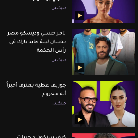
ميكس
تامر حسني وديسكو مصر
يحييان ليلة هايد بارك في
رأس الحكمة
ميكس
جوزيف عطية يعترف أخيراً
أنه مغروم
ميكس
كيف ستكون مجريات