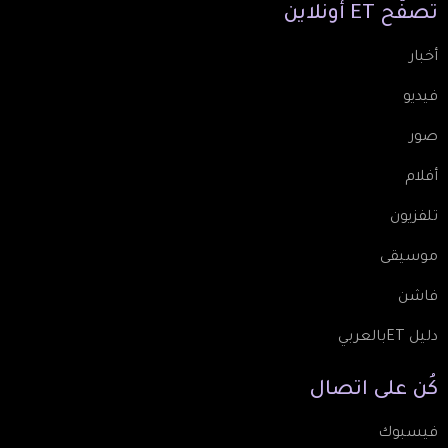
تصفّح
ET
أونلاين
أخبار
فيديو
صور
أفلام
تلفزيون
موسيقى
فاشن
دليل ETبالعربي
كُن
على
اتصال
فيسبوك