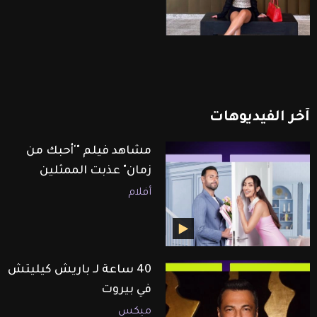
آخر
الفيديوهات
مشاهد فيلم "'أحبك من
زمان" عذبت الممثلين
أفلام
40 ساعة لـ باريش كيليتش
في بيروت
ميكس