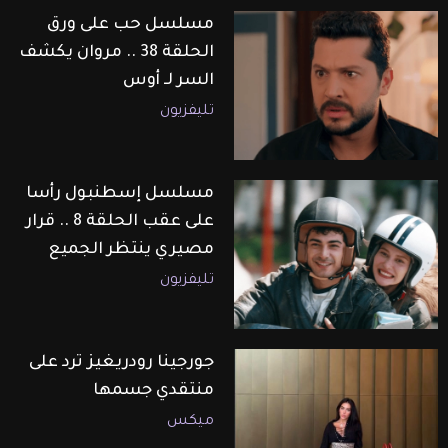
مسلسل حب على ورق
الحلقة 38 .. مروان يكشف
السر لـ أوس
تليفزيون
مسلسل إسطنبول رأسا
على عقب الحلقة 8 .. قرار
مصيري ينتظر الجميع
تليفزيون
جورجينا رودريغيز ترد على
منتقدي جسمها
ميكس