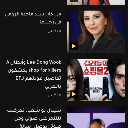
من كان سند ماجدة الرومي
في رحلتها
ميكس
Lee Dong Wook وأبطال A
shop for killers يكشفون
تفاصيل عودتهم لـET
بالعربي
ميكس
سيبال بو شعيا: تعرضت
للتنمر على صوتي ومن
صوتي بوصل رسالة