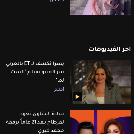
ميكس
آخر
الفيديوهات
يسرا تكشف لـ ET بالعربي
سر الفيتو بفيلم "الست
لما"
أفلام
ميادة الحناوي تعود
لقرطاج بعد 21 عاماً برفقة
محمد خيري