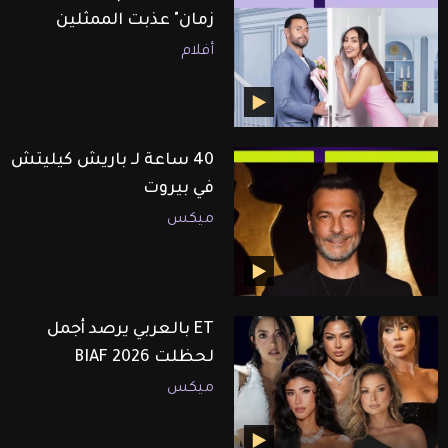
زمان" عذبت الممثلين
أفلام
40 ساعة لـ باريش كيليتش
في بيروت
ميكس
ET بالعربي يرصد أجمل
لحظلت BIAF 2026
ميكس