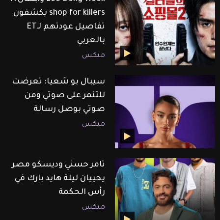
shop for killers يكشفون
تفاصيل عودتهم لـET
بالعربي
ميكس
سيبال بو شعيا: تعرضت
للتنمر على صوتي ومن
صوتي بوصل رسالة
ميكس
تامر حسني وديسكو مصر
يحييان ليلة هايد بارك في
رأس الحكمة
ميكس