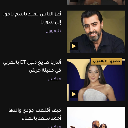
أعز الناس يعيد باسم ياخور
إلى سوريا
تليفزيون
حصري ET بالعربي
أندريا طايع دليل ET بالعربي
في مدينة جرش
ميكس
كيف أقنعت جودي والدها
أحمد سعد بالغناء
ميكس