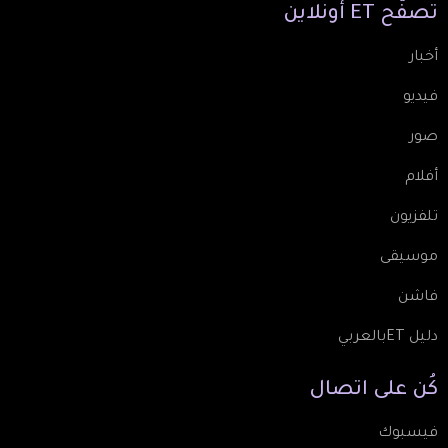
تصفّح
ET
أونلاين
أخبار
فيديو
صور
أفلام
تلفزيون
موسيقى
فاشن
دليل ETبالعربي
كُن
على
اتصال
فيسبوك