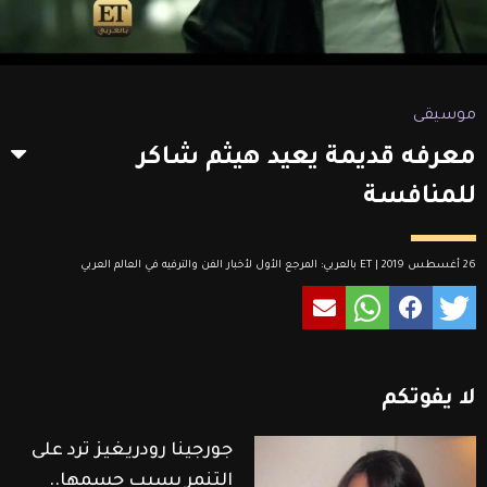
موسيقى
معرفه قديمة يعيد هيثم شاكر
للمنافسة
26 أغسطس 2019 | ET بالعربي: المرجع الأول لأخبار الفن والترفيه في العالم العربي
لا
يفوتكم
جورجينا رودريغيز ترد على
التنمر بسبب جسمها..