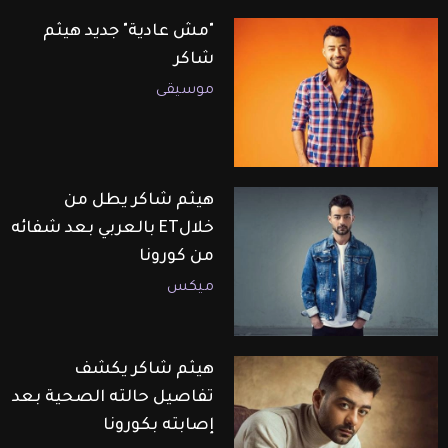
"مش عادية" جديد هيثم
شاكر
موسيقى
هيثم شاكر يطل من
خلالET بالعربي بعد شفائه
من كورونا
ميكس
هيثم شاكر يكشف
تفاصيل حالته الصحية بعد
إصابته بكورونا