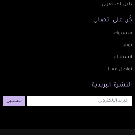
دليل ETبالعربي
كُن
على
اتصال
فيسبوك
تويتر
انستقرام
تواصل معنا
النشرة
البريدية
تسجيل