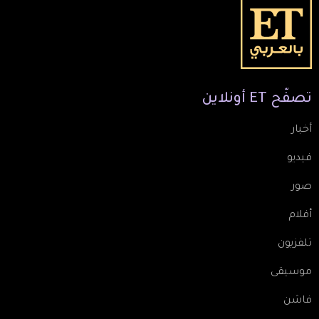
تصفّح
ET
أونلاين
أخبار
فيديو
صور
أفلام
تلفزيون
موسيقى
فاشن