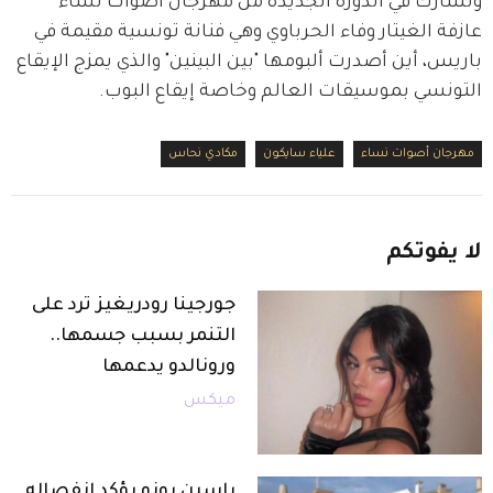
وتشارك في الدورة الجديدة من مهرجان أصوات نساء 
عازفة الغيتار وفاء الحرباوي وهي فنانة تونسية مقيمة في 
باريس، أين أصدرت ألبومها "بين البينين" والذي يمزج الإيقاع 
التونسي بموسيقات العالم وخاصة إيقاع البوب.
مهرجان أصوات نساء
علياء سايكون
مكادي نحاس
لا
يفوتكم
جورجينا رودريغيز ترد على
التنمر بسبب جسمها..
ورونالدو يدعمها
ميكس
ياسين بونو يؤكد انفصاله