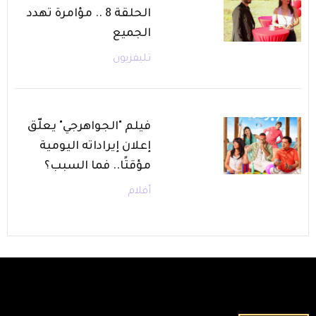
الحلقة 8 .. مؤامرة تهدد
الجميع
تليفزيون
فيلم "الجواهرجي" يعلّق
إعلان إيراداته اليومية
مؤقتًا.. فما السبب؟
أفلام