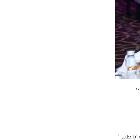
ن 
يا طيبي" 