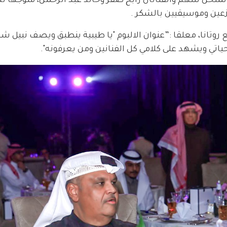
ع الملحن سهم والفنانان رابح صقر وخالد عبد الرحمن، متوجها ل
عين وموسيقيين بالشكر .  
وتانا، معلقا :”عنوان الالبوم "يا طيبية ينطبق ويصف نبيل شع
تي ويشهد على كلامي كل الفنانين ومن يعرفونه". 