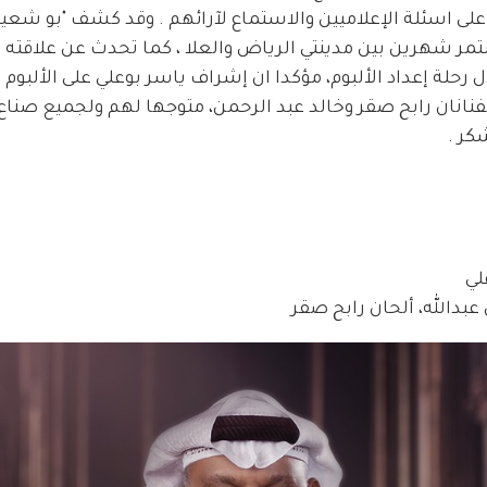
م على اسئلة الإعلاميين والاستماع لآرائهم . وقد كشف "بو شعيل
مر شهرين بين مدينتي الرياض والعلا ، كما تحدث عن علاقته 
 رحلة إعداد الألبوم، مؤكدا ان إشراف ياسر بوعلي على الألبوم أ
فنانان رابح صقر وخالد عبد الرحمن، متوجها لهم ولجميع صناع ا
ر .  
لي
بدالله، ألحان رابح صقر