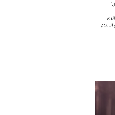
" 
ثرى 
لالبوم 