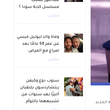
عبدالنور بسبب
مسلسل كذبة سودا ؟
ميكس
وفاة والد ليونيل ميسي
عن عمر 68 عامًا بعد
صراع مع المرض
ميكس
سنوب دوغ وكيفن
ريتشاردسون يلتقيان
أخيرًا بعد سنوات من
تشبيههما بالتوأم
 الجديد 