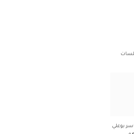
لالها عشرات جلسات 
سر بوعلي 