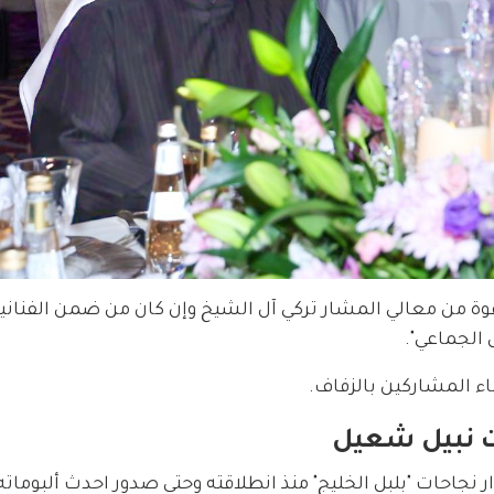
وة من معالي المشار تركي آل الشيخ وإن كان من ضمن الفناني
 الجماعي".
ء المشاركين بالزفاف.
ت نبيل شعيل
جاحات "بلبل الخليج" منذ انطلاقته وحتى صدور احدث ألبوماته "