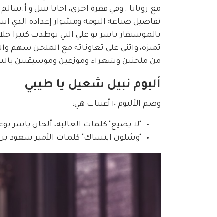
مع روتانا . وفي فقرة اخرى، اجابا نبيل و أ.سال
تفاصيل صناعة البومة ومشوار إعداده الذي است
بالموسيقار ياسر بو علي التي توطدت كثيرا خلال
تميزه، واثنى على تعاوناته مع الملحن سهم وال
من ملحنين وشعراء وموزعين وموسيقيين بالشك
ألبوم نبيل شعيل يا طيبي
وضم الألبوم ١٠ أغنيات هي:
"لا يضيع" كلمات العالية، ألحان ياسر بوع
"وشلون ابنساك" كلمات الأمير سعود بن ع