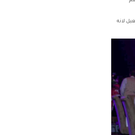
هم 
يل لانه 