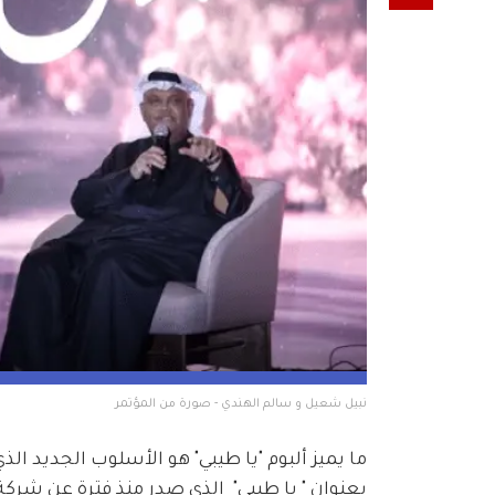
نبيل شعيل و سالم الهندي - صورة من المؤتمر
ما يميز ألبوم "يا طيبي" هو الأسلوب الجديد الذ
بعنوان " يا طيبي"  الذي صدر منذ فترة عن شركة 