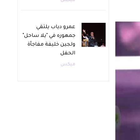
ميكس
عمرو دياب يلتقي
جمهوره في "يلا ساحل"
ولجين خليفة مفاجأة
الحفل
ميكس