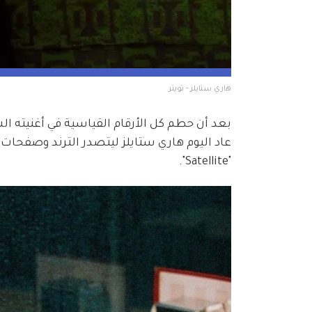
هاري ستايلز - تويتر
عاد اليوم هاري ستايلز ليتصدر الترند وصفحات
"Satellite".