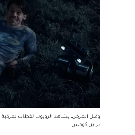
براين كوكس.