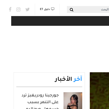
Social links & Watch
بحث
دليل ET
آخر
الأخبار
جورجينا رودريغيز ترد
على التنمر بسبب