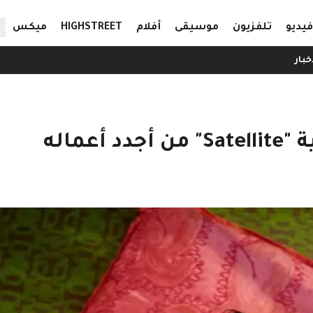
ال
فيديو
تلفزيون
موسيقى
أفلام
HIGHSTREET
ميكس
خبار
عماله