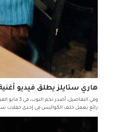
هاري ستايلز يطلق فيديو أغنية "atellite
وفي التفاصيل،
رائع يعمل خلف الكواليس في إحدى حفلات ستاي