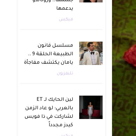
جسمها.. ورونالدو
يدعمها
ميكس
مسلسل قانون
الطبيعة الحلقة 9 ..
يامان يكتشف مفاجأة
تليفزيون
لين الحايك لـ ET
بالعربي: لو عاد الزمن
لشاركت في ذا فويس
كيدز مجدداً