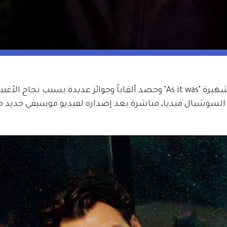
بعد أن حطم كل الأرقام القياسية في أغنيته الشهيرة "As it was" وحصد ألقاباً وجوائز عديدة بسبب نجا
 السوشيال ميديا، مباشرة بعد إصداره لفيديو موسيقي جديد ح