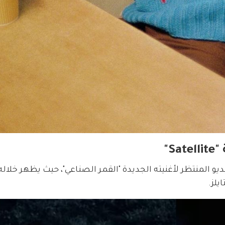
S"
 أصدر نجم البوب، في 3 مايو الفيديو المنتظر لأغنيته الجديدة "القمر الصناعي"، حيث يظهر خ
لز.