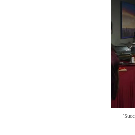
وقبل العرض، يشاهد الروبوت لقطات لمركبة كيوريوسيتي التي تعبر المريخ في عزلة كما يرويها ممثل "Succession" 