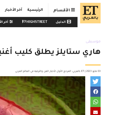
Skip to main conten
الرئيسية
آخر الأخبار
الأقسام
Watch menu
الدليل
HIGHSTREET
آخر الأ
موسيقى
هاري ستايلز يطلق كليب أغنية "Satellite" من أجدد أ
03 مايو 2023 | ET بالعربي: المرجع الأول لأخبار الفن والترفيه في العالم العربي