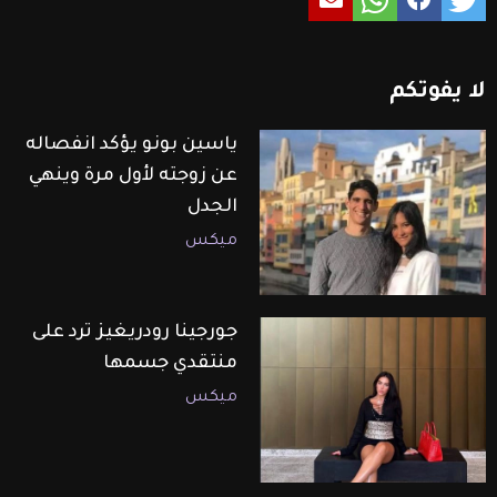
لا
يفوتكم
ياسين بونو يؤكد انفصاله
عن زوجته لأول مرة وينهي
الجدل
ميكس
جورجينا رودريغيز ترد على
منتقدي جسمها
ميكس