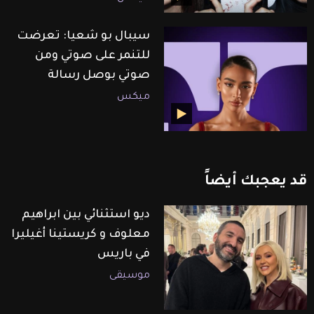
سيبال بو شعيا: تعرضت
للتنمر على صوتي ومن
صوتي بوصل رسالة
ميكس
قد
يعجبك
أيضاً
ديو استثنائي بين ابراهيم
معلوف و كريستينا أغيليرا
في باريس
موسيقى