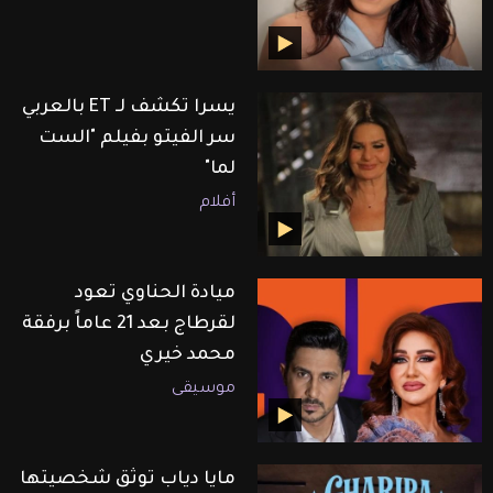
يسرا تكشف لـ ET بالعربي
سر الفيتو بفيلم "الست
لما"
أفلام
ميادة الحناوي تعود
لقرطاج بعد 21 عاماً برفقة
محمد خيري
موسيقى
مايا دياب توثق شخصيتها