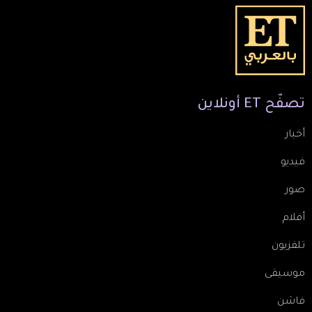
تصفّح
ET
أونلاين
أخبار
فيديو
صور
أفلام
تلفزيون
موسيقى
فاشن