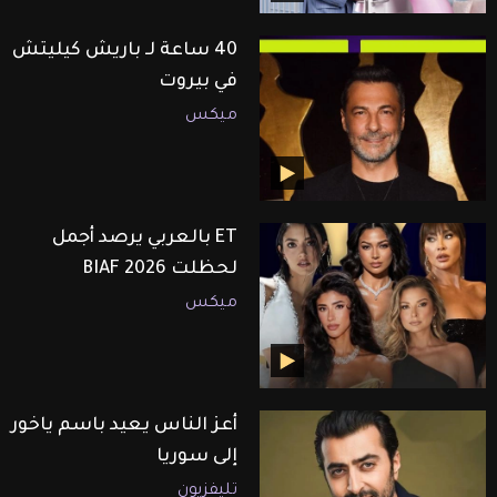
40 ساعة لـ باريش كيليتش
في بيروت
ميكس
ET بالعربي يرصد أجمل
لحظلت BIAF 2026
ميكس
أعز الناس يعيد باسم ياخور
إلى سوريا
تليفزيون