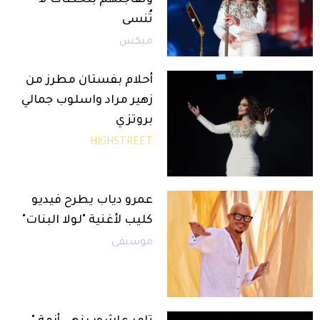
تُنسى
ميكس
أحلام بفستان مطرز من
زهير مراد واسلوب جمالي
بروتزي
HIGHSTREET
عمرو دياب يطرح فيديو
كليب لأغنية "لولا البنات"
موسيقى