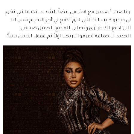
 وتابعت: "بعدين مع احترامي ايضاً الشديد انت اذا تبي تخرج 
لي فيديو كليب انت اللي لازم تدفع لي أجر الاخراج مش انا 
اللي ادفع لك عزيزي وتحياتي للمذيع الجميل صديقي 
الجديد  يا جماعه احترموا تاريخنا اولاً ثم عقول الناس ثانياً".