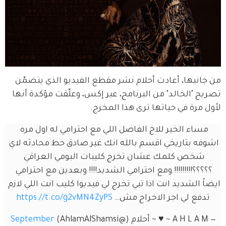
من جانبها، أعادت أحلام نشر مقطع الفيديو الذي يتضمّن 
تصريح "الخالد" من البرنامج، عبر إكس، وعلّقت مؤكدة أنها 
لأول مرة في حياتها ترى هذا المخرج.
مساء الخير للاخ الفاضل اللي مع احترامي له اول مره 
اشوفه بتاريخي اقسم بالله انك غير صادق حط محادثه لاي 
شخص كلمك عشان تخرج كليبات البومي العراقي 
؟؟؟؟؟!!!!!!!!! ومع احترامي الشديد!!!! وبعدين مع احترامي 
ايضاً الشديد انت اذا تبي تخرج لي فيديوا كليب انت اللي لازم 
تدفع لي اجر الاخراج مش… 
https://t.co/g2vMN4ZyPS
— A H L A M ~ ♥️ ~ أحلام (@AhlamAlShamsi)
September