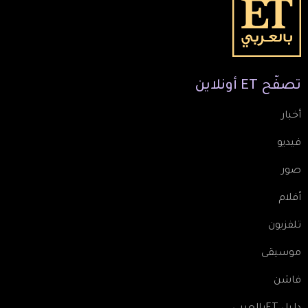
تصفّح
ET
أونلاين
أخبار
فيديو
صور
أفلام
تلفزيون
موسيقى
فاشن