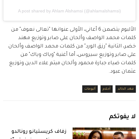
A post shared by Ahlam Alshamsi (@ahlamalshamsi)
الألبوم يتضمن 6 أغاني، الأولى عنوانها "تعالى نعوف" من 
كلمات محمد الواصف وألحان علي صابر وتوزيع مهند 
خضر، الثانية "رزق الورد" من كلمات محمد الواصف وألحان 
علي صابر وتوزيع سيروس، أما أغنية "وياك وياك" من 
كلمات ضياء جبارة محمود وألحان ميثم علاء الدين وتوزيع 
عثمان عبود.
فهد الخالد
أحلام
ألبومات
لا
يفوتكم
زفاف كريستيانو رونالدو