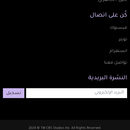
دليل ETبالعربي
كُن
على
اتصال
فيسبوك
تويتر
انستقرام
تواصل معنا
النشرة
البريدية
تسجيل
2026 © TM CBS Studios Inc. All Rights Reserved.