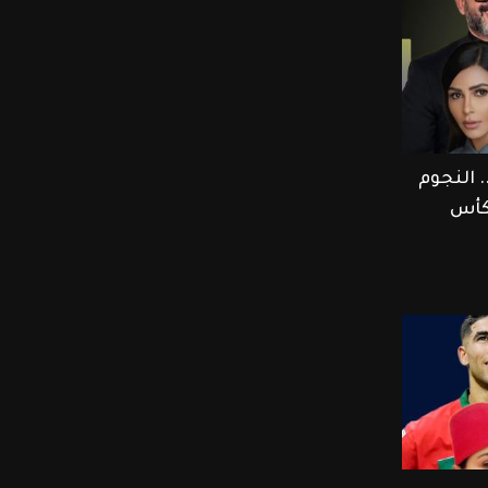
 النجوم
 كأس