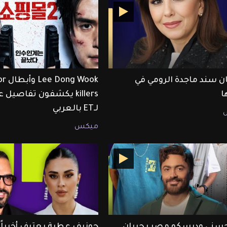
ن سند ماجدة الرومي في
 Wook
ا
killers يكشفون تفاصيل
لـET بالعربي
ميكس
حسني وديسكو مصر يحييان
جوزيف عطية يعترف أخيراً أ