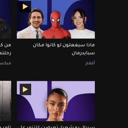
ماذا سيفعلون لو كانوا مكان
من كا
سبايدرمان
رحلته
أفلام
ميكس
سيبال بو شعيا: تعرضت للتنمر على
تامر 