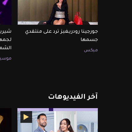
جورجينا رودريغيز ترد على منتقدي
شيرين
جسمها
لجمهو
الشما
ميكس
موسيق
آخر
الفيديوهات