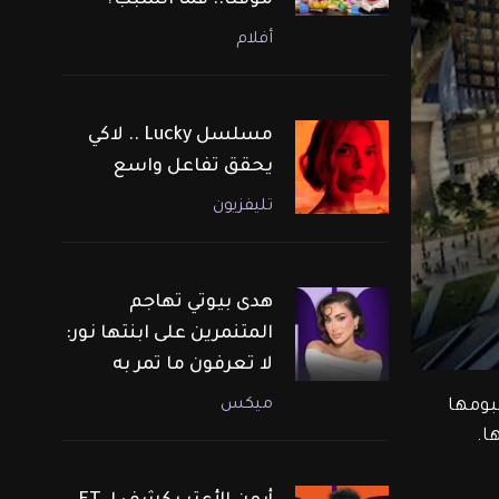
مؤقتًا.. فما السبب؟
أفلام
مسلسل Lucky .. لاكي
يحقق تفاعل واسع
تليفزيون
هدى بيوتي تهاجم
المتنمرين على ابنتها نور:
لا تعرفون ما تمر به
ميكس
بومها 
ا.