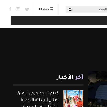
Social links & Watch
بحث
دليل ET
آخر
الأخبار
فيلم "الجواهرجي" يعلّق
إعلان إيراداته اليومية