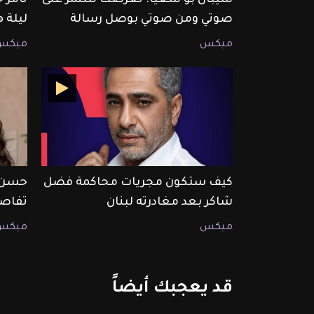
صوتي ومن صوتي بوصل رسالة
ليلة 
ميكس
ميكس
كيف ستكون مجريات محاكمة فضل
حسن خ
شاكر بعد مغادرته لبنان
تفاصيل 
ميكس
ميكس
قد
يعجبك
أيضاً