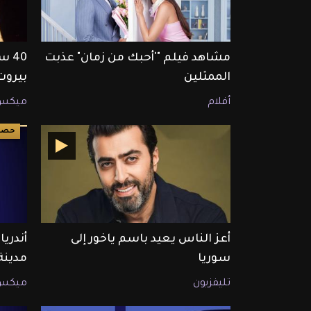
مشاهد فيلم "'أحبك من زمان" عذبت
40 
الممثلين
بيروت
أفلام
ميكس
حصري ET ب
أعز الناس يعيد باسم ياخور إلى
سوريا
مدين
تليفزيون
ميكس