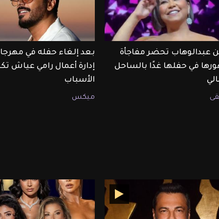
 عبدالوهاب تحضر مفاجأة
بعد إلغاء حفله في مهرجان
رها في حفلها غدًا بالساحل
إدارة أعمال رامي عياش ت
لي
الأسباب
ى
ميكس