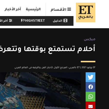
Skip to main conten
الرئيسية
آخر الأخبار
الأقسام
Watch menu
الدليل
HIGHSTREET
آخر الأ
ميكس
أحلام تستمتع بوقتها وتتعر
07 يوليو 2021 | ET بالعربي: المرجع الأول لأخبار الفن والترفيه في العالم العربي