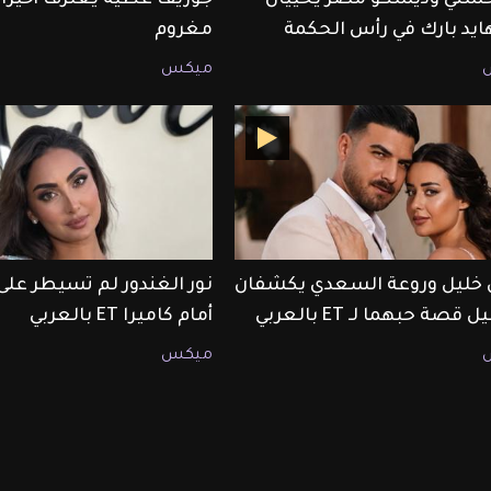
هايد بارك في رأس الحكمة
مغروم
ميكس
ليل وروعة السعدي يكشفان
نور الغندور لم تسيطر على
قصة حبهما لـ ET بالعربي
أمام كاميرا ET بالعربي
ميكس