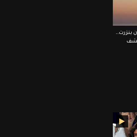
 بنزرت..
كشف