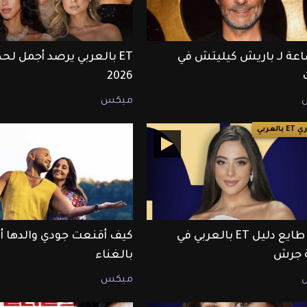
ساعة لـ باريش كيليتش في
2026
ميكس
العربي
أندريا طايع دليل ET بالعربي في
كيف أقنعت جودي والدها 
ة جرش
بالغناء
ميكس