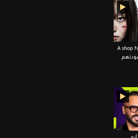
Lee Dong وأبطال A shop for
 عودتهم
نه