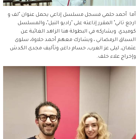
أما  أحمد حلمي فسجل مسلسل إذاعي يحمل عنوان "لف و 
ارجع تاني" المقرر إذاعته على "راديو النيل"، والمسلسل 
كوميدي  ويشاركه في البطولة هنا الزاهد الغائبة عن 
السباق الرمضاني ، ويشارك معهم أحمد حلاوة، سلوى 
عثمان, ليلى عز العرب, حسام داغر، وتأليف مجدى الكدش 
وإخراج علاء خلف. 