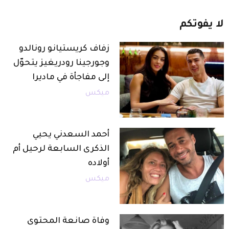
لا
يفوتكم
زفاف كريستيانو رونالدو
وجورجينا رودريغيز يتحوّل
إلى مفاجأة في ماديرا
ميكس
أحمد السعدني يحيي
الذكرى السابعة لرحيل أم
أولاده
ميكس
وفاة صانعة المحتوى