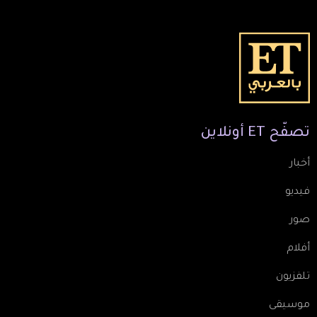
تصفّح
ET
أونلاين
أخبار
فيديو
صور
أفلام
تلفزيون
موسيقى